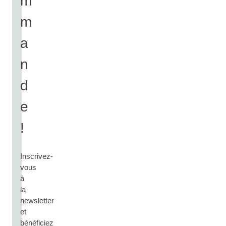
m
m
a
n
d
e
!
Inscrivez-
vous
à
la
newsletter
et
bénéficiez