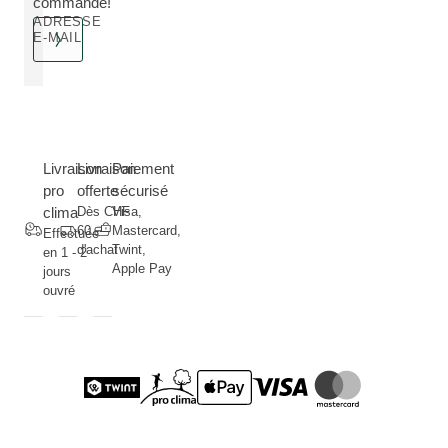
commande!
ADRESSE
E-MAIL
Livraison
Livraison
Paiement
pro
offerte
sécurisé
clima
Dès CHF
Visa,
60.--
Mastercard,
Effectuée
d'achat
Twint,
en 1 - 2
Apple Pay
jours
ouvré