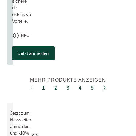
sichere
dir
exklusive
Vorteile.
INFO
Jetzt anmelden
MEHR PRODUKTE ANZEIGEN
1
2
3
4
5
Jetzt zum
Newsletter
anmelden
und -10%