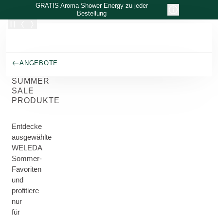
Zum Hauptinhalt wechseln
GRATIS Aroma Shower Energy zu jeder
Bestellung
ANGEBOTE
SUMMER
SALE
PRODUKTE
Entdecke
ausgewählte
WELEDA
Sommer-
Favoriten
und
profitiere
nur
für