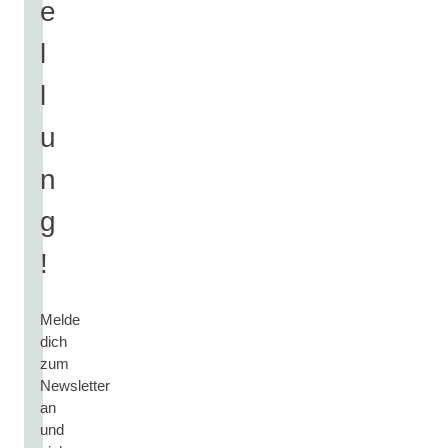
e
l
l
u
n
g
!
Melde
dich
zum
Newsletter
an
und