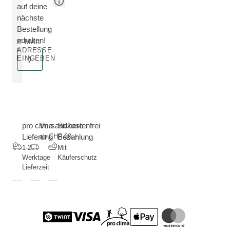
auf deine
nächste
Bestellung
erhalten!
E-MAIL
ADRESSE
EINGEBEN
pro clima
Versandkostenfrei
Sichere
Lieferung
ab CHF 60.--
Bezahlung
1-2
Mit
Werktage
Käuferschutz
Lieferzeit