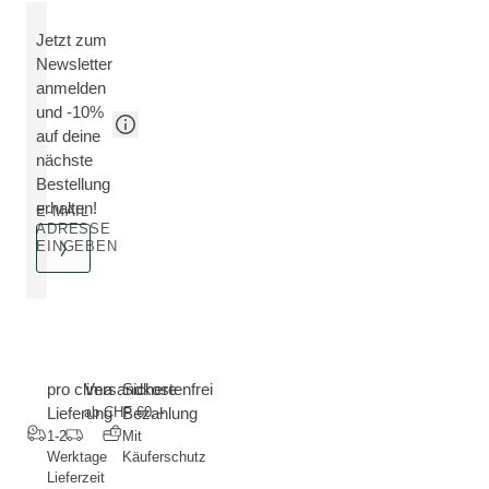
Jetzt zum
Newsletter
anmelden
und -10%
auf deine
nächste
Bestellung
erhalten!
E-MAIL
ADRESSE
EINGEBEN
pro clima
Versandkostenfrei
Sichere
Lieferung
ab CHF 60.--
Bezahlung
1-2
Mit
Werktage
Käuferschutz
Lieferzeit