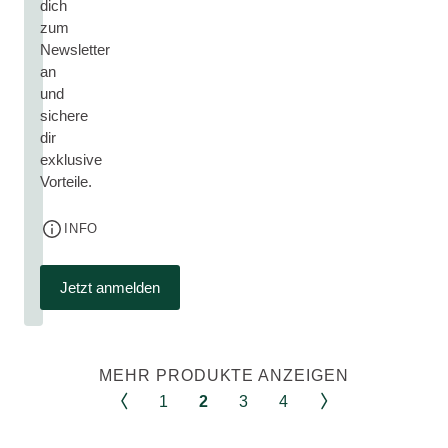
dich
zum
Newsletter
an
und
sichere
dir
exklusive
Vorteile.
INFO
Jetzt anmelden
MEHR PRODUKTE ANZEIGEN
1
2
3
4