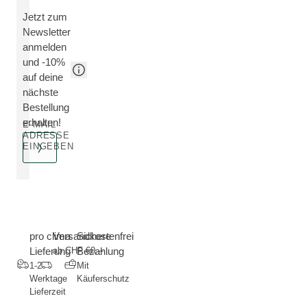
Jetzt zum
Newsletter
anmelden
und -10%
auf deine
nächste
Bestellung
erhalten!
E-MAIL
ADRESSE
EINGEBEN
pro clima
Versandkostenfrei
Sichere
Lieferung
ab CHF 60.--
Bezahlung
1-2
Mit
Werktage
Käuferschutz
Lieferzeit