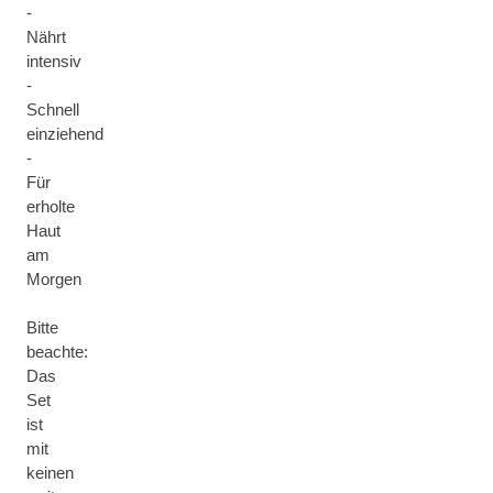
-
Nährt
intensiv
-
Schnell
einziehend
-
Für
erholte
Haut
am
Morgen
Bitte
beachte:
Das
Set
ist
mit
keinen