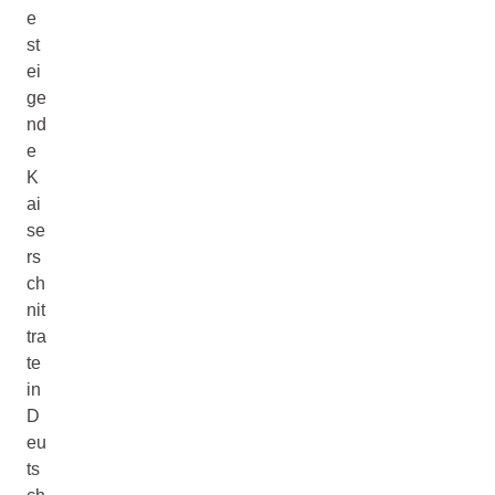
e
st
ei
ge
nd
e
K
ai
se
rs
ch
nit
tra
te
in
D
eu
ts