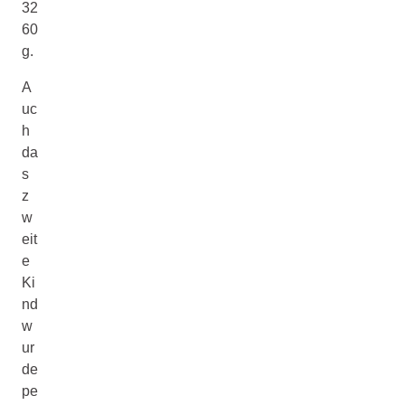
32
60
g.
A
uc
h
da
s
z
w
eit
e
Ki
nd
w
ur
de
pe