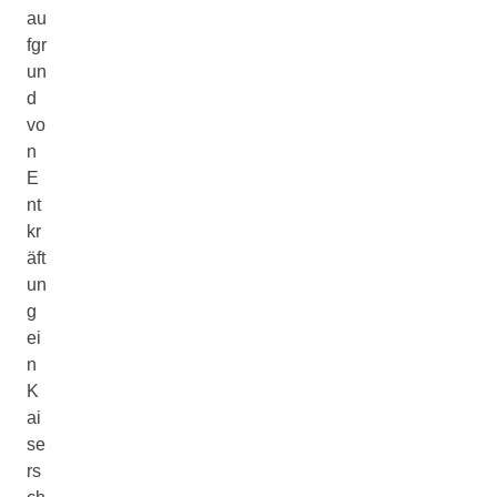
au
fgr
un
d
vo
n
E
nt
kr
äft
un
g
ei
n
K
ai
se
rs