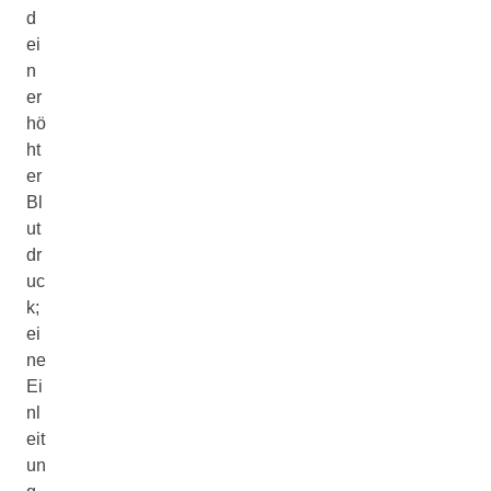
d
ei
n
er
hö
ht
er
Bl
ut
dr
uc
k;
ei
ne
Ei
nl
eit
un