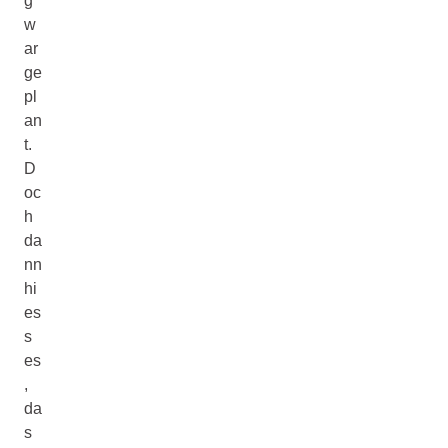
g
w
ar
ge
pl
an
t.
D
oc
h
da
nn
hi
es
s
es
,
da
s