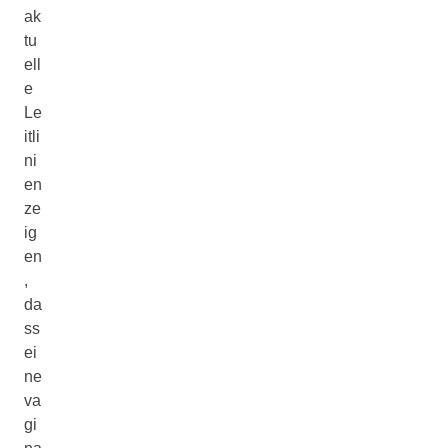
ak
tu
ell
e
Le
itli
ni
en
ze
ig
en
,
da
ss
ei
ne
va
gi