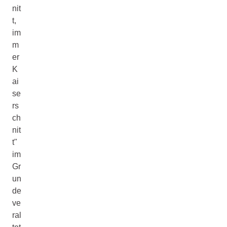
nit
t,
im
m
er
K
ai
se
rs
ch
nit
t"
im
Gr
un
de
ve
ral