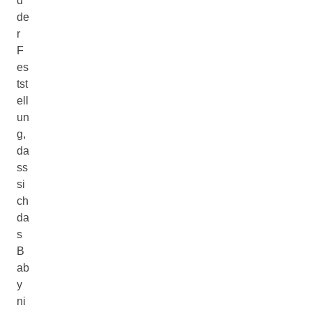
d
de
r
F
es
tst
ell
un
g,
da
ss
si
ch
da
s
B
ab
y
ni