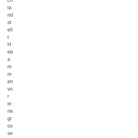
ch
la
nd
st
ell
t
H
eb
a
m
m
en
vo
r
ei
ne
gr
os
se