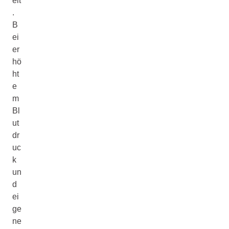
elt
.
B
ei
er
hö
ht
e
m
Bl
ut
dr
uc
k
un
d
ei
ge
ne