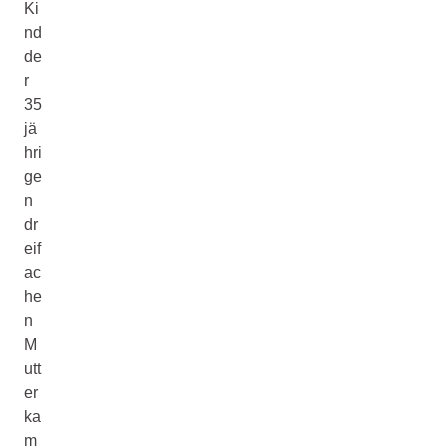
Ki
nd
de
r
35
jä
hri
ge
n
dr
eif
ac
he
n
M
utt
er
ka
m