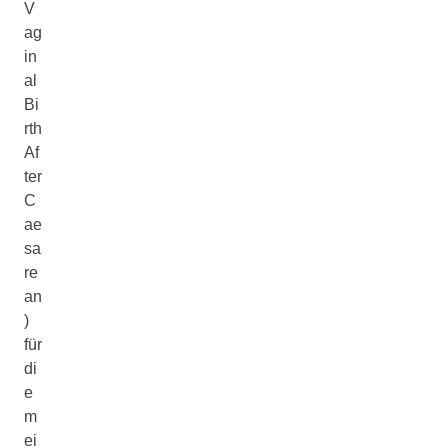
V
ag
in
al
Bi
rth
Af
ter
C
ae
sa
re
an
)
für
di
e
m
ei