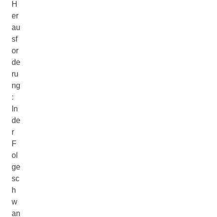
H
er
au
sf
or
de
ru
ng
:
In
de
r
F
ol
ge
sc
h
w
an