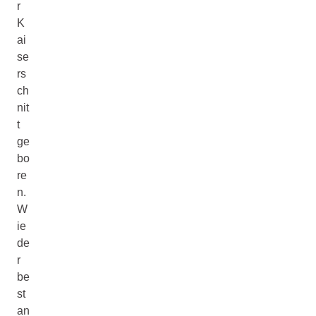
r
K
ai
se
rs
ch
nit
t
ge
bo
re
n.
W
ie
de
r
be
st
an