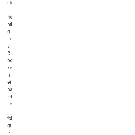
ch
t
ric
hti
g
in
s
B
ec
ke
n
ei
ns
tel
lte
,
fol
gt
e