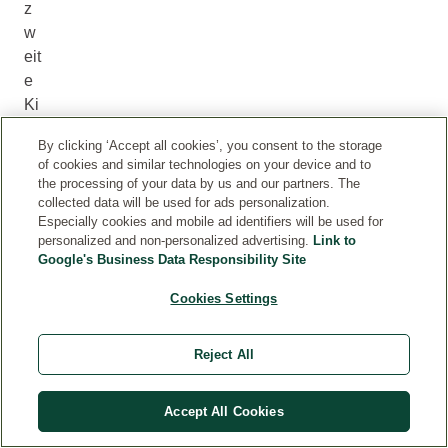
z
w
eit
e
Ki
nd
By clicking ‘Accept all cookies’, you consent to the storage
w
of cookies and similar technologies on your device and to
ür
the processing of your data by us and our partners. The
de
collected data will be used for ads personalization.
Especially cookies and mobile ad identifiers will be used for
gr
personalized and non-personalized advertising.
Link to
ös
Google's Business Data Responsibility Site
se
r
Cookies Settings
un
d
Reject All
sc
h
Accept All Cookies
w
er