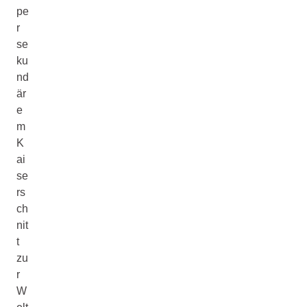
pe
r
se
ku
nd
är
e
m
K
ai
se
rs
ch
nit
t
zu
r
W