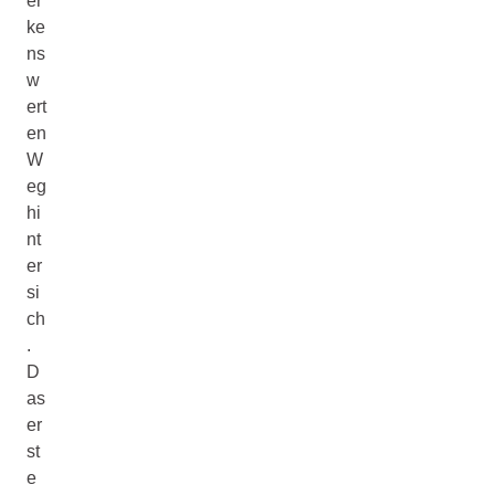
er
ke
ns
w
ert
en
W
eg
hi
nt
er
si
ch
.
D
as
er
st
e