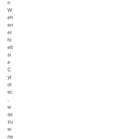
n
W
eh
en
er
hi
elt
si
e
C
yt
ot
ec
,
w
as
zu
ei
ne