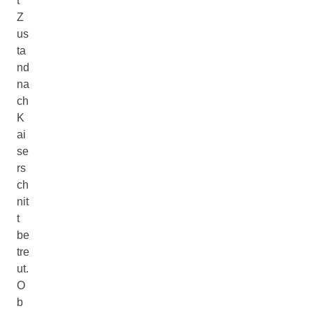
t
Z
us
ta
nd
na
ch
K
ai
se
rs
ch
nit
t
be
tre
ut.
O
b