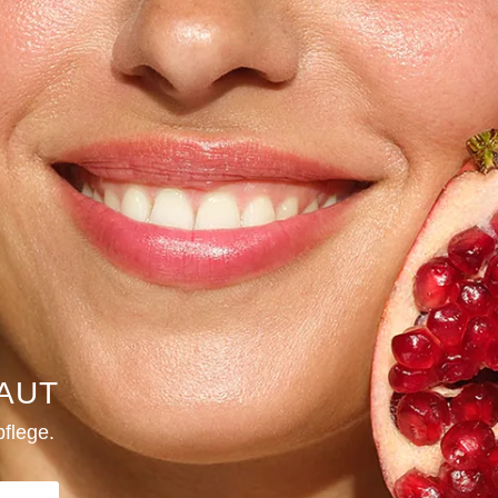
AUT
flege.