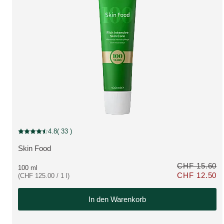
Limited Edition, Rabatt
4.8
( 33 )
Aktuelle Bewertung: 4.8 von 5 Sternen bewertet von 33 Kunden
Skin Food
MEHR ZUM PRODUKT:
CHF 15.60
100 ml
CHF 12.50
(CHF 125.00 / 1 l)
Nur CHF 12.50 s
In den Warenkorb