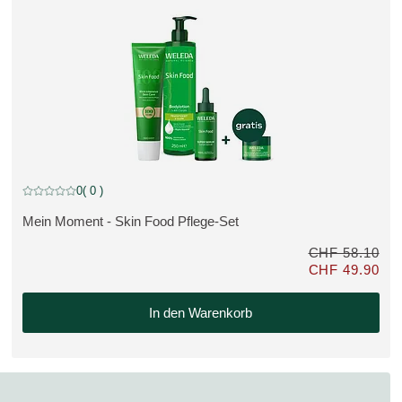
BUNDLE, Rabatt
0
( 0 )
Aktuelle Bewertung: 0 von 5 Sternen bewertet von 0 Kunden
Mein Moment - Skin Food Pflege-Set
MEHR ZUM PRODUKT:
CHF 58.10
CHF 49.90
tatt CHF 45.00
Nur CHF 49.90 st
In den Warenkorb