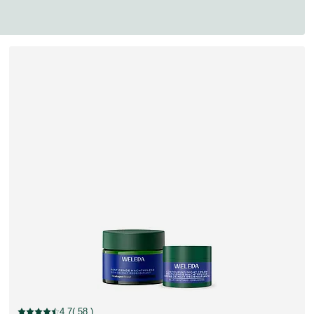
Rabatt
4.7
( 58 )