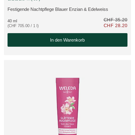
Aktuelle Bewertung: 4.7 von 5 Sternen bewertet von 58 Kunden
Festigende Nachtpflege Blauer Enzian & Edelweiss
MEHR ZUM PRODUKT:
CHF 35.20
40 ml
CHF 28.20
(CHF 705.00 / 1 l)
tatt CHF 33.70
Nur CHF 28.20 st
In den Warenkorb