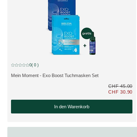
BUNDLE, Rabatt
0
( 0 )
Aktuelle Bewertung: 0 von 5 Sternen bewertet von 0 Kunden
Mein Moment - Exo Boost Tuchmasken Set
MEHR ZUM PRODUKT:
CHF 45.00
CHF 30.90
Nur CHF 30.90 s
In den Warenkorb