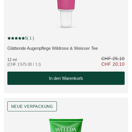
Rabatt
5
( 1 )
Aktuelle Bewertung: 5 von 5 Sternen bewertet von 1 Kunden
Glättende Augenpflege Wildrose & Weisser Tee
MEHR ZUM PRODUKT:
CHF 25.10
12 ml
CHF 20.10
(CHF 1’675.00 / 1 l)
tatt CHF 43.20
Nur CHF 20.10 st
In den Warenkorb
NEUE VERPACKUNG