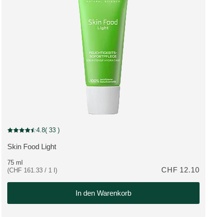
Neue Verpackung
4.8
( 33 )
Aktuelle Bewertung: 4.8 von 5 Sternen bewertet von 33 Kunden
Skin Food Light
MEHR ZUM PRODUKT:
75 ml
CHF 12.10
(CHF 161.33 / 1 l)
In den Warenkorb