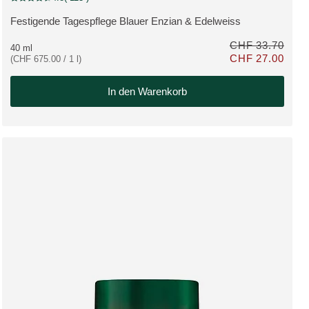
Aktuelle Bewertung: 4.8 von 5 Sternen bewertet von 113 Kunden
Festigende Tagespflege Blauer Enzian & Edelweiss
MEHR ZUM PRODUKT:
CHF 33.70
40 ml
CHF 27.00
(CHF 675.00 / 1 l)
att CHF 35.20
Nur CHF 27.00 stat
In den Warenkorb