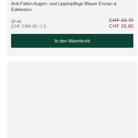
Anti-Falten Augen- und Lippenpflege Blauer Enzian &
MEHR ZUM PRODUKT:
Edelweiss
CHF 33.70
10 ml
CHF 28.60
(CHF 2’860.00 / 1 l)
Nur CHF 28.60 s
In den Warenkorb