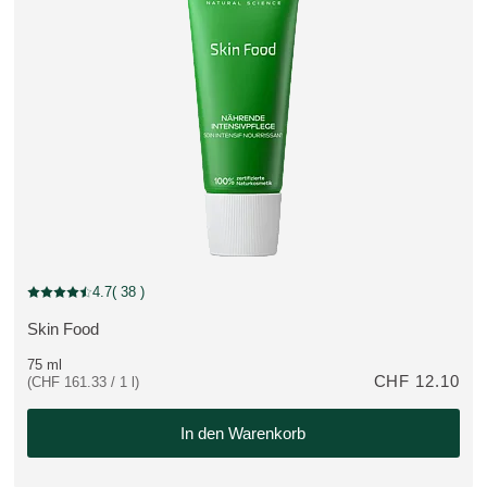
Neue Verpackung
4.7
( 38 )
Aktuelle Bewertung: 4.7 von 5 Sternen bewertet von 38 Kunden
Skin Food
MEHR ZUM PRODUKT:
75 ml
CHF 12.10
(CHF 161.33 / 1 l)
tatt CHF 15.60
In den Warenkorb