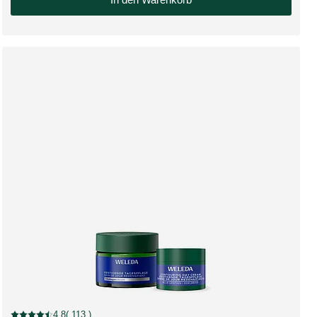
Rabatt
4.8
( 113 )