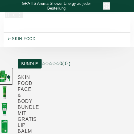
Zum Hauptinhalt wechseln
GRATIS Aroma Shower Energy zu jeder
Bestellung
SKIN FOOD
0
( 0 )
BUNDLE
Aktuelle Bewertung: 0 von 5 Sternen bewer
SKIN
FOOD
FACE
&
BODY
BUNDLE
MIT
GRATIS
LIP
BALM