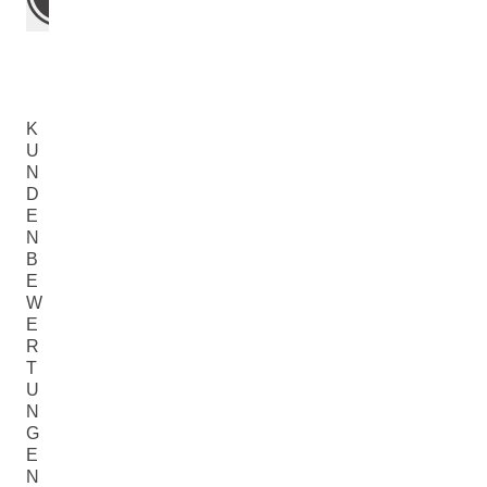
K
U
N
D
E
N
B
E
W
E
R
T
U
N
G
E
N