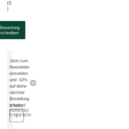
(0
)
Bewertung
schreiben
Jetzt zum
Newsletter
anmelden
und -10%
auf deine
nächste
Bestellung
erhalten!
E-MAIL
ADRESSE
EINGEBEN