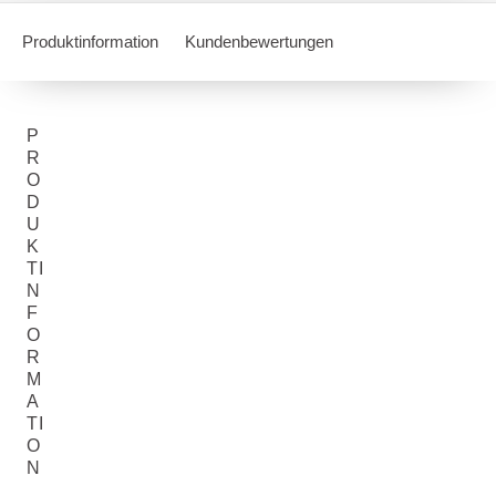
Produktinformation
Kundenbewertungen
P
R
O
D
U
K
TI
N
F
O
R
M
A
TI
O
N