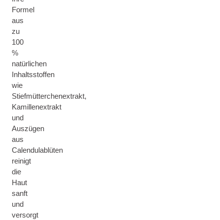
Formel
aus
zu
100
%
natürlichen
Inhaltsstoffen
wie
Stiefmütterchenextrakt,
Kamillenextrakt
und
Auszügen
aus
Calendulablüten
reinigt
die
Haut
sanft
und
versorgt