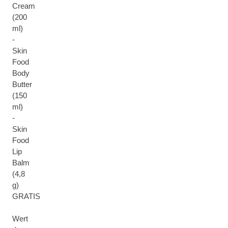
Cream
(200
ml)
-
Skin
Food
Body
Butter
(150
ml)
-
Skin
Food
Lip
Balm
(4,8
g)
GRATIS
Wert