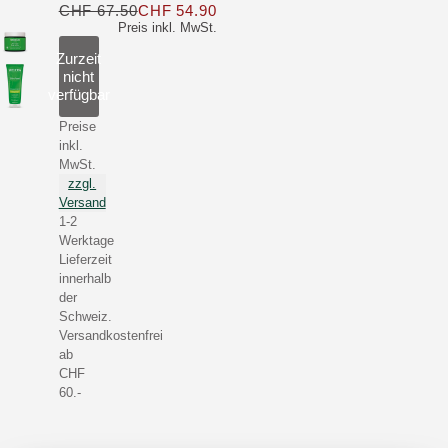
CHF 67.50
CHF 54.90
Nur CHF 54.90 statt CHF 67.50
Preis inkl. MwSt.
Zurzeit
nicht
verfügbar
Preise
inkl.
MwSt.
zzgl.
Versand
1-2
Werktage
Lieferzeit
innerhalb
der
Schweiz.
Versandkostenfrei
ab
CHF
60.-