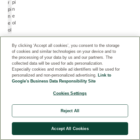
pi
r
n
pi
e
n
ol
e
ol
By clicking ‘Accept all cookies’, you consent to the storage
V
V
of cookies and similar technologies on your device and to
a
a
the processing of your data by us and our partners. The
ni
ni
collected data will be used for ads personalization.
lli
lli
Especially cookies and mobile ad identifiers will be used for
n
n
personalized and non-personalized advertising.
Link to
Google's Business Data Responsibility Site
Cookies Settings
*
Bio-
Reject All
Qualität
Die
Accept All Cookies
INCI-