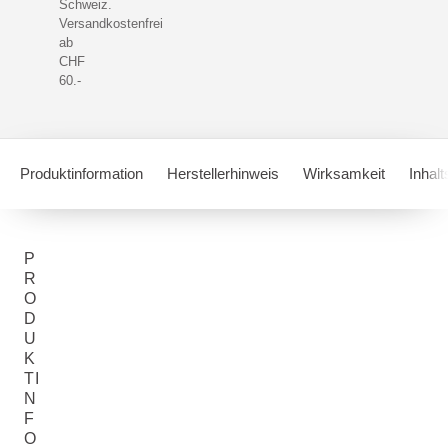
Schweiz.
Versandkostenfrei
ab
CHF
60.-
Produktinformation
Herstellerhinweis
Wirksamkeit
Inhalt
P
R
O
D
U
K
TI
N
F
O