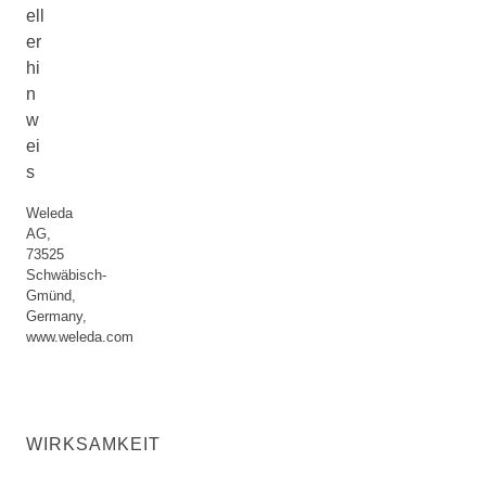
ell
er
hi
n
w
ei
s
Weleda
AG,
73525
Schwäbisch-
Gmünd,
Germany,
www.weleda.com
WIRKSAMKEIT