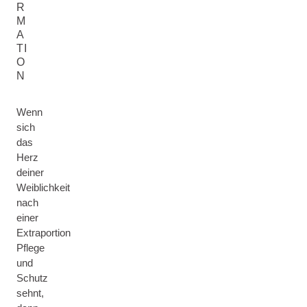
R
M
A
TI
O
N
Wenn
sich
das
Herz
deiner
Weiblichkeit
nach
einer
Extraportion
Pflege
und
Schutz
sehnt,