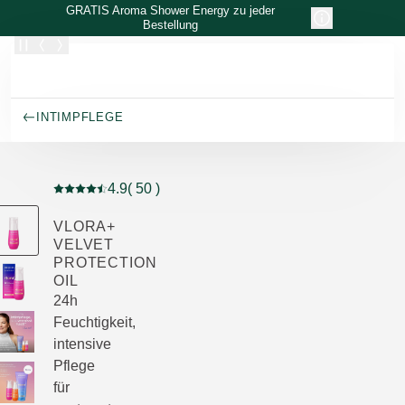
Zum Hauptinhalt wechseln
GRATIS Aroma Shower Energy zu jeder
Bestellung
INTIMPFLEGE
4.9
( 50 )
Aktuelle Bewertung: 4.9 von 5 Sternen bewertet von 5
VLORA+
VELVET
PROTECTION
OIL
24h
Feuchtigkeit,
intensive
Pflege
für