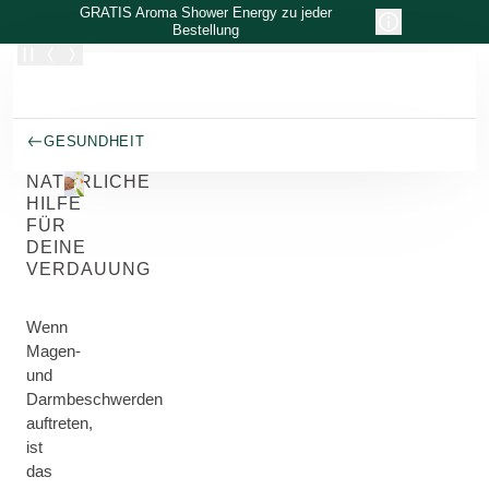
Zum Hauptinhalt wechseln
GRATIS Aroma Shower Energy zu jeder
Bestellung
GESUNDHEIT
NATÜRLICHE
HILFE
FÜR
DEINE
VERDAUUNG
Wenn
Magen-
und
Darmbeschwerden
auftreten,
ist
das