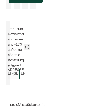
Jetzt zum
Newsletter
anmelden
und -10%
auf deine
nächste
Bestellung
erhalten!
E-MAIL
ADRESSE
EINGEBEN
pro clima
Versandkostenfrei
Sichere