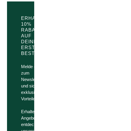
ERHALTE
10%
RABATT
AUF
DEINE
ERSTE
1
BESTELLUNG!
Melde dich
zum
Newsletter an
und sichere dir
exklusive
Vorteile.
Erhalte
Angebote,
entdecke
unsere