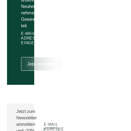
Neuheiten und
nehme an
Gewinnspielen
teil.
E-MAIL
ADRESSE
EINGEBEN
Jetzt anmelden
Jetzt zum
Newsletter
anmelden
E-MAIL
ADRESSE
und -10%