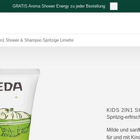
GRATIS Aroma Shower Energy zu jeder Bestellung
in1 Shower & Shampoo Spritzige Limette
KIDS 2IN1 
Spritzig-erfri
Milde und sanf
für und mit Kin