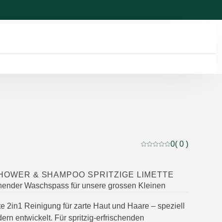
0
( 0 )
Aktuelle Bewertung: 0 
SHOWER & SHAMPOO SPRITZIGE LIMETTE
schender Waschspass für unsere grossen Kleinen
te 2in1 Reinigung für zarte Haut und Haare – speziell
dern entwickelt. Für spritzig-erfrischenden