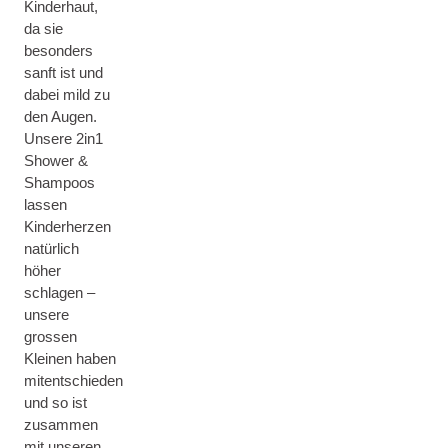
Kinderhaut,
da sie
besonders
sanft ist und
dabei mild zu
den Augen.
Unsere 2in1
Shower &
Shampoos
lassen
Kinderherzen
natürlich
höher
schlagen –
unsere
grossen
Kleinen haben
mitentschieden
und so ist
zusammen
mit unseren