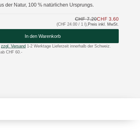
 der Natur, 100 % natürlichen Ursprungs.
CHF 7.20
CHF 3.60
Nur CHF 3
(CHF 24.00 / 1 l)
,
Preis inkl. MwSt.
In den Warenkorb
zzgl. Versand
1-2 Werktage Lieferzeit innerhalb der Schweiz.
 ab CHF 60.-