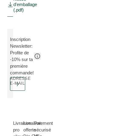
d'emballage
(.pdf)
Inscription
Newsletter:
Profite de
-10% sur ta
première
commande!
ADRESSE
E-MAIL
Livraison
Livraison
Paiement
pro
offerte
sécurisé