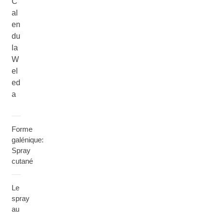
C
al
en
du
la
W
el
ed
a
Forme
galénique:
Spray
cutané
Le
spray
au