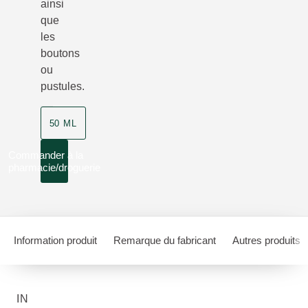
ainsi
que
les
boutons
ou
pustules.
50 ML
Commander à la
pharmacie/droguerie
Information produit
Remarque du fabricant
Autres produits
IN