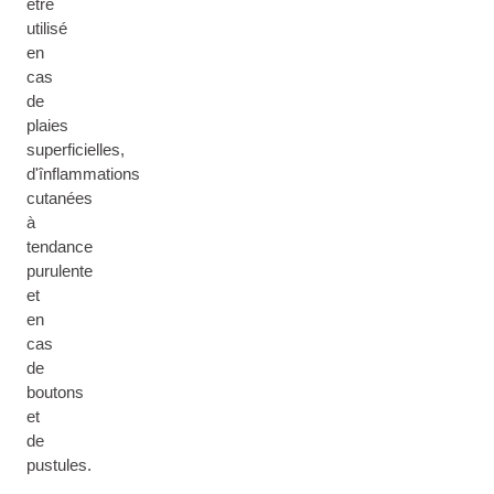
être
utilisé
en
cas
de
plaies
superficielles,
d'înflammations
cutanées
à
tendance
purulente
et
en
cas
de
boutons
et
de
pustules.