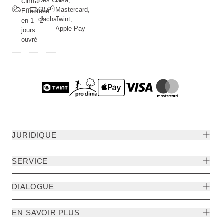
clima
Dès CHF
Visa,
60.--
Mastercard,
Effectuée
d'achat
Twint,
en 1 - 2
Apple Pay
jours
ouvré
JURIDIQUE
SERVICE
DIALOGUE
EN SAVOIR PLUS