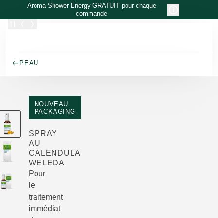
Allez au contenu principal
Aroma Shower Energy GRATUIT pour chaque
commande
PEAU
NOUVEAU
PACKAGING
SPRAY
AU
CALENDULA
WELEDA
Pour
le
traitement
immédiat