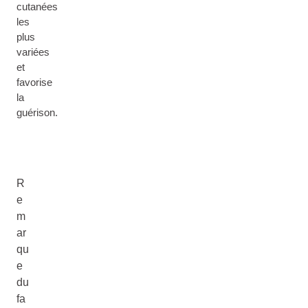
cutanées
les
plus
variées
et
favorise
la
guérison.
R
e
m
ar
qu
e
du
fa