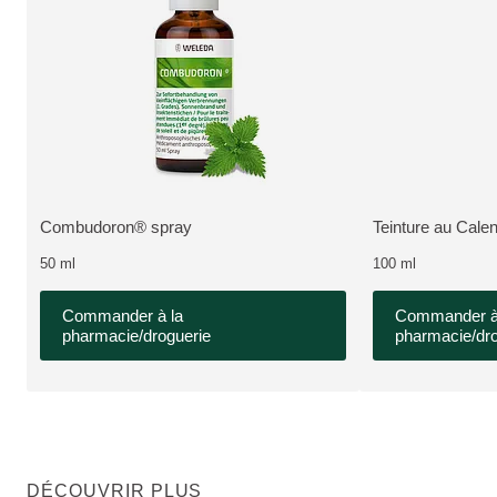
Pharmaceutique, Disponible dans la pharmacie en ligne ApoNow
Pharmaceutique, Di
Combudoron® spray
Teinture au Cale
PLUS:
PLUS:
50 ml
100 ml
Commander à la
Commander à
pharmacie/droguerie
pharmacie/dro
DÉCOUVRIR PLUS