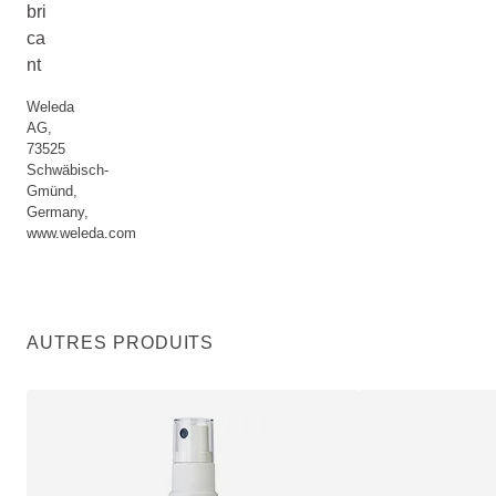
bri
ca
nt
Weleda
AG,
73525
Schwäbisch-
Gmünd,
Germany,
www.weleda.com
AUTRES PRODUITS