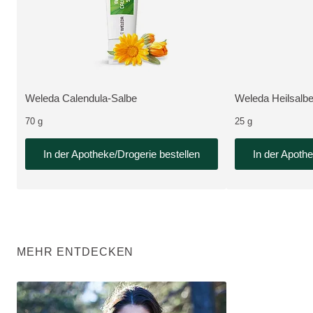
pharmazeutisches Produkt, erhältlich in der ApoNow Online-Apotheke
Neue Verpackung, b
Weleda Calendula-Salbe
Weleda Heilsalb
MEHR ZUM PRODUKT:
MEHR ZUM PRO
70 g
25 g
In der Apotheke/Drogerie bestellen
In der Apothe
MEHR ENTDECKEN