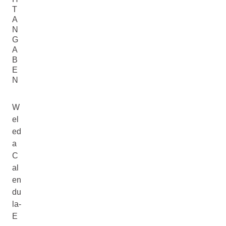
T
A
N
G
A
B
E
N
W
el
ed
a
C
al
en
du
la-
E