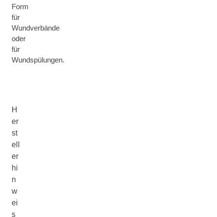
Form
für
Wundverbände
oder
für
Wundspülungen.
H
er
st
ell
er
hi
n
w
ei
s