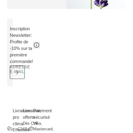
Inscription
Newsletter:
Profite de
-10% sur ta
première
commande!
ADRESSE
E-MAIL
Livraison
Livraison
Paiement
pro
offerte
sécurisé
clima
Dès CHF
Visa,
60.--
Mastercard,
Effectuée