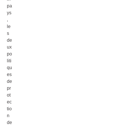
pa
ys
,
le
s
de
ux
po
liti
qu
es
de
pr
ot
ec
tio
n
de