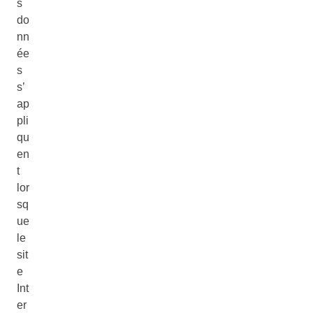
s
do
nn
ée
s
s’
ap
pli
qu
en
t
lor
sq
ue
le
sit
e
Int
er