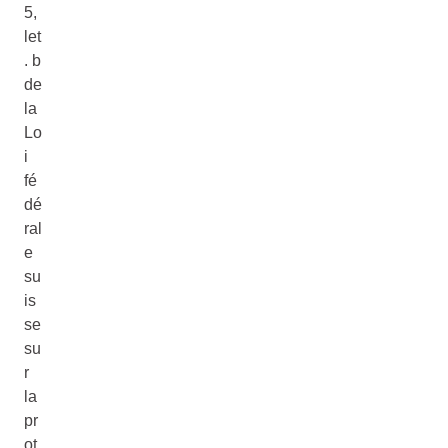
5,
let
. b
de
la
Lo
i
fé
dé
ral
e
su
is
se
su
r
la
pr
ot