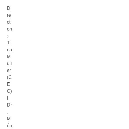
Di
re
cti
on
:
Ti
na
M
üll
er
(C
E
O)
I
Dr
.
M
ón