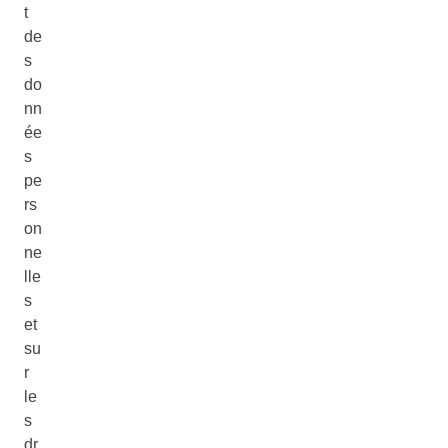
t
de
s
do
nn
ée
s
pe
rs
on
ne
lle
s
et
su
r
le
s
dr