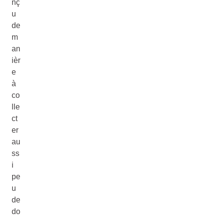
nç
u
de
m
an
ièr
e
à
co
lle
ct
er
au
ss
i
pe
u
de
do