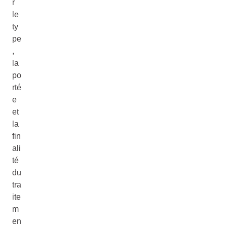
r
le
ty
pe
,
la
po
rté
e
et
la
fin
ali
té
du
tra
ite
m
en