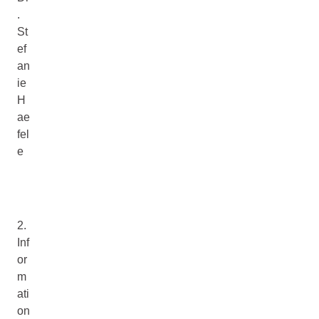
.
St
ef
an
ie
H
ae
fel
e
2.
Inf
or
m
ati
on