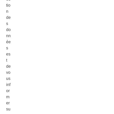
tio
n
de
s
do
nn
ée
s
es
t
de
vo
us
inf
or
m
er
su