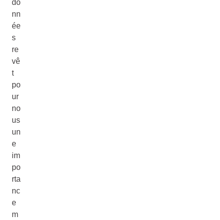
do
nn
ée
s
re
vê
t
po
ur
no
us
un
e
im
po
rta
nc
e
m