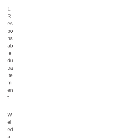
1.
R
es
po
ns
ab
le
du
tra
ite
m
en
t
W
el
ed
a