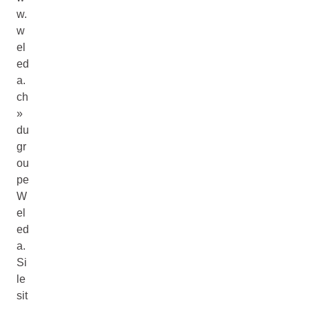
w.
w
el
ed
a.
ch
»
du
gr
ou
pe
W
el
ed
a.
Si
le
sit