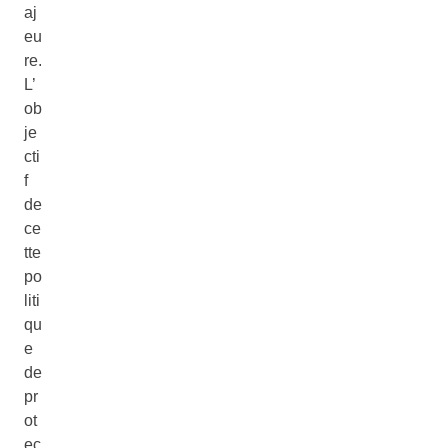
aj
eu
re.
L’
ob
je
cti
f
de
ce
tte
po
liti
qu
e
de
pr
ot
ec