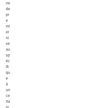
ne
de
pr
e
mi
er
ni
ve
au
sp
éc
ifi
qu
e
à
un
ce
rta
in