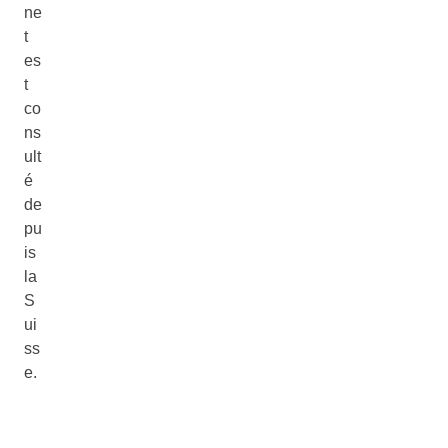
ne
t
es
t
co
ns
ult
é
de
pu
is
la
S
ui
ss
e.