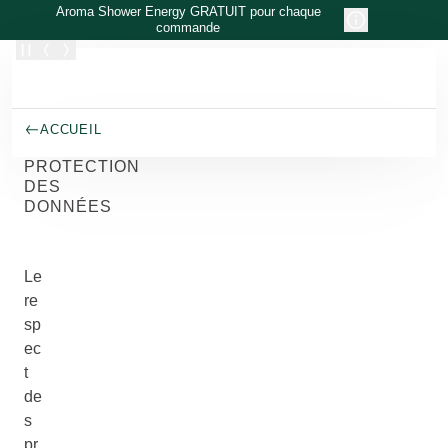
Allez au contenu principal
Aroma Shower Energy GRATUIT pour chaque
commande
ACCUEIL
PROTECTION
DES
DONNÉES
Le
re
sp
ec
t
de
s
pr