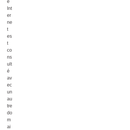
e
Int
er
ne
t
es
t
co
ns
ult
é
av
ec
un
au
tre
do
m
ai