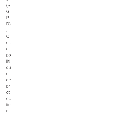
(R
G
P
D)
.
C
ett
e
po
liti
qu
e
de
pr
ot
ec
tio
n