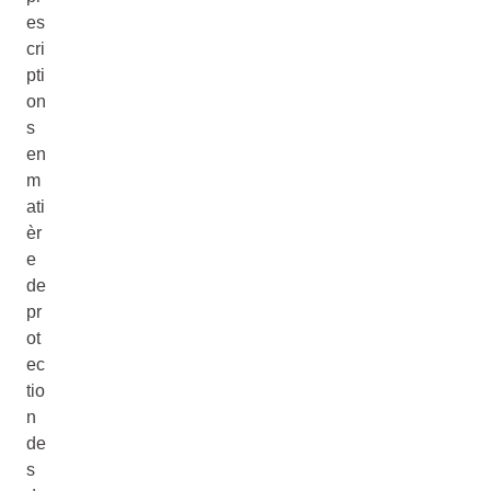
es
cri
pti
on
s
en
m
ati
èr
e
de
pr
ot
ec
tio
n
de
s