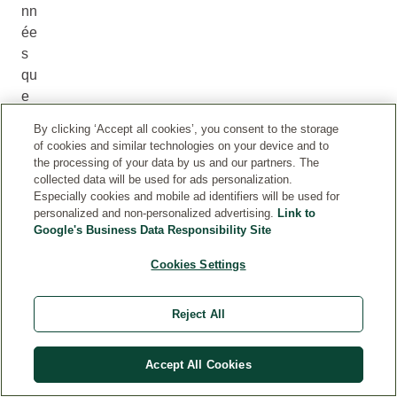
nn
ée
s
qu
e
po
By clicking ‘Accept all cookies’, you consent to the storage
ss
of cookies and similar technologies on your device and to
ibl
the processing of your data by us and our partners. The
collected data will be used for ads personalization.
e
Especially cookies and mobile ad identifiers will be used for
vo
personalized and non-personalized advertising.
Link to
us
Google's Business Data Responsibility Site
co
Cookies Settings
nc
er
na
Reject All
nt.
Il
Accept All Cookies
es
t