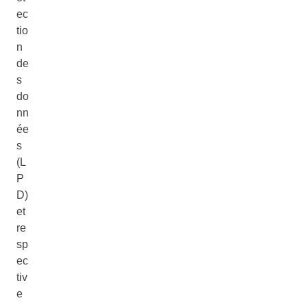
ec
tio
n
de
s
do
nn
ée
s
(L
P
D)
et
re
sp
ec
tiv
e