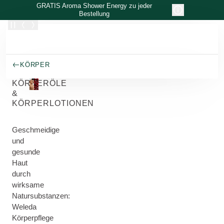
Zum Hauptinhalt wechseln
GRATIS Aroma Shower Energy zu jeder
Bestellung
KÖRPER
KÖRPERÖLE
&
KÖRPERLOTIONEN
Geschmeidige
und
gesunde
Haut
durch
wirksame
Natursubstanzen:
Weleda
Körperpflege