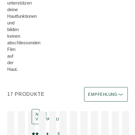
unterstützen
deine
Hautfunktionen
und
bilden
keinen
abschliessenden
Film
auf
der
Haut.
Sortieren nach Hat sofo
17 PRODUKTE
EMPFEHLUNG
NEUE
VERPACKUNG
Neue Verpackung
4.8
( 95 )