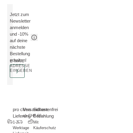
Jetzt zum
Newsletter
anmelden
und -10%
auf deine
nächste
Bestellung
erhalten!
E-MAIL
ADRESSE
EINGEBEN
pro clima
Versandkostenfrei
Sichere
Lieferung
ab CHF 60.--
Bezahlung
1-2
Mit
Werktage
Käuferschutz