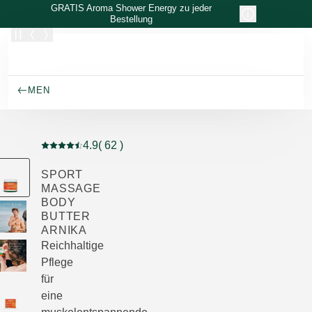
Zum Hauptinhalt wechseln
GRATIS Aroma Shower Energy zu jeder
Bestellung
MEN
4.9
( 62 )
Aktuelle Bewertung: 4.9 von 5 Sternen bewertet von 6
SPORT
MASSAGE
BODY
BUTTER
ARNIKA
Reichhaltige
Pflege
für
eine