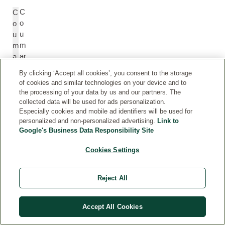
C
C
o
o
u
u
m
m
ar
a
in
ri
By clicking ‘Accept all cookies’, you consent to the storage
n
of cookies and similar technologies on your device and to
the processing of your data by us and our partners. The
collected data will be used for ads personalization.
G
G
Especially cookies and mobile ad identifiers will be used for
er
e
personalized and non-personalized advertising.
Link to
a
r
Google's Business Data Responsibility Site
ni
a
ol
Cookies Settings
ni
ol
Reject All
G
G
er
e
Accept All Cookies
a
r
n
a