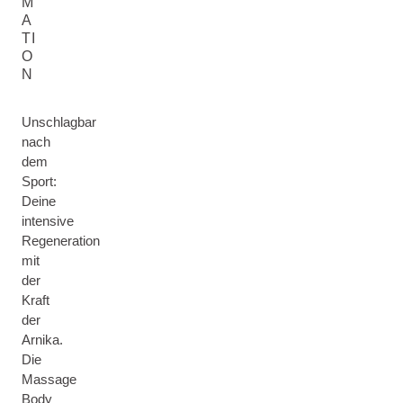
M
A
TI
O
N
Unschlagbar
nach
dem
Sport:
Deine
intensive
Regeneration
mit
der
Kraft
der
Arnika.
Die
Massage
Body