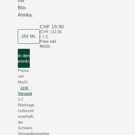
mit
Bio-
Arnika.
CHF 19.90
(CHF 132.66
Produktgrösse
150 ML
/ 1 l)
,
Preis inkl.
MwSt.
In den
Warenkorb
Preise
inkl.
MwSt.
zzgl.
Versand
1-2
Werktage
Lieferzeit
innerhalb
der
Schweiz.
Versandkostenfrei