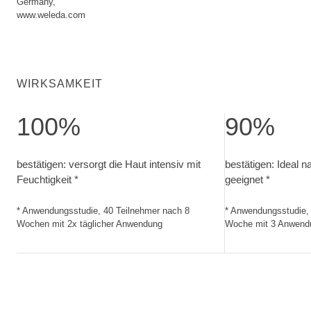
Germany,
www.weleda.com
WIRKSAMKEIT
100%
90%
bestätigen: versorgt die Haut intensiv mit Feuchtigkeit. 
bestätigen: Idea
bestätigen: versorgt die Haut intensiv mit
bestätigen: Ideal na
Feuchtigkeit *
geeignet *
* Anwendungsstudie, 40 Teilnehmer nach 8
* Anwendungsstudie,
Wochen mit 2x täglicher Anwendung
Woche mit 3 Anwend