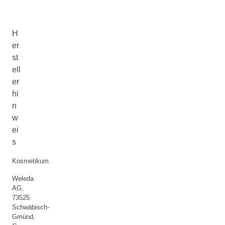
H
er
st
ell
er
hi
n
w
ei
s
Kosmetikum.
Weleda
AG,
73525
Schwäbisch-
Gmünd,