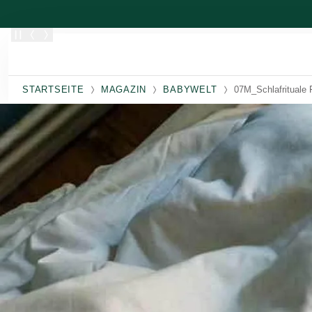
Zum Hauptinhalt wechseln
STARTSEITE
MAGAZIN
BABYWELT
07M_Schlafrituale 