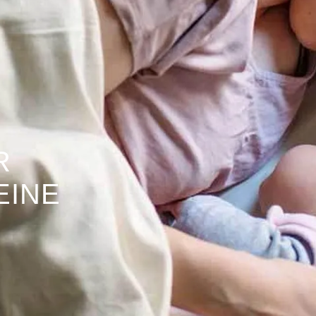
R
EINE