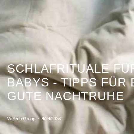
SCHLAFRITUALE FÜ
BABYS - TIPPS FÜR 
GUTE NACHTRUHE
Weleda Group
·
8/29/2023