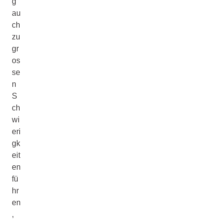
g
au
ch
zu
gr
os
se
n
S
ch
wi
eri
gk
eit
en
fü
hr
en
,