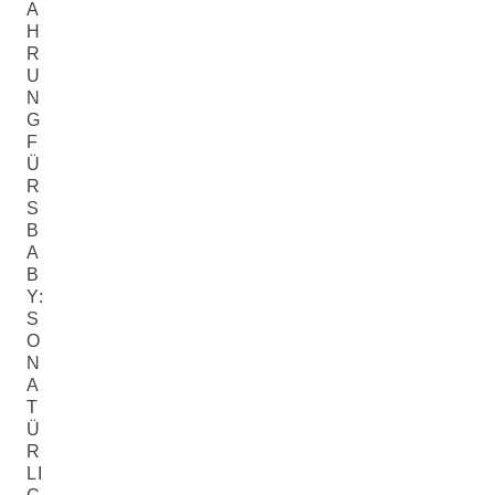
A
H
R
U
N
G
F
Ü
R
S
B
A
B
Y:
S
O
N
A
T
Ü
R
LI