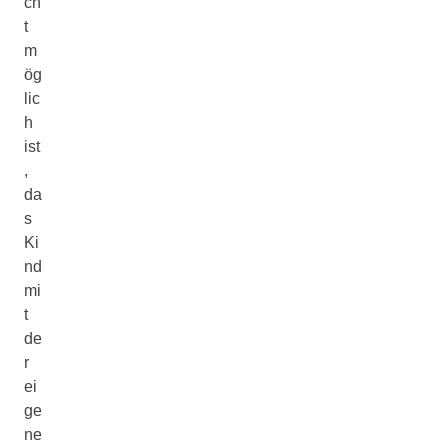
ch
t
m
ög
lic
h
ist
,
da
s
Ki
nd
mi
t
de
r
ei
ge
ne