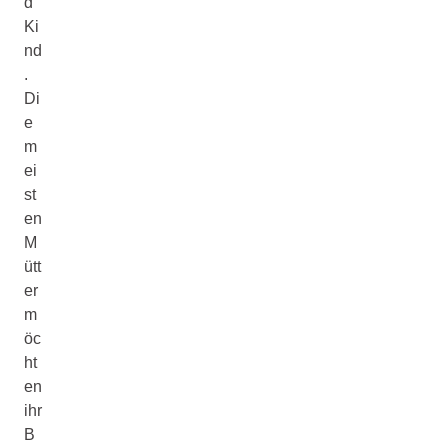
d
Ki
nd
.
Di
e
m
ei
st
en
M
ütt
er
m
öc
ht
en
ihr
B