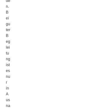
de
n.
B
ei
gu
ter
B
eg
lei
tu
ng
ist
es
nu
r
in
A
us
na