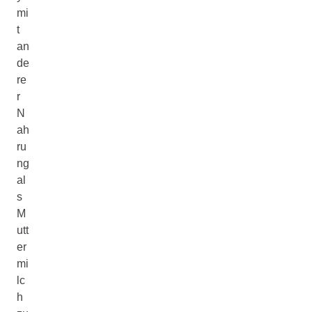
mi
t
an
de
re
r
N
ah
ru
ng
al
s
M
utt
er
mi
lc
h