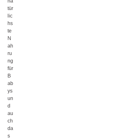
na
tür
lic
hs
te
N
ah
ru
ng
für
B
ab
ys
un
d
au
ch
da
s