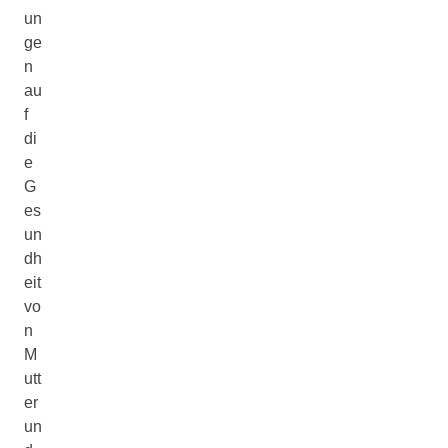
un
ge
n
au
f
di
e
G
es
un
dh
eit
vo
n
M
utt
er
un