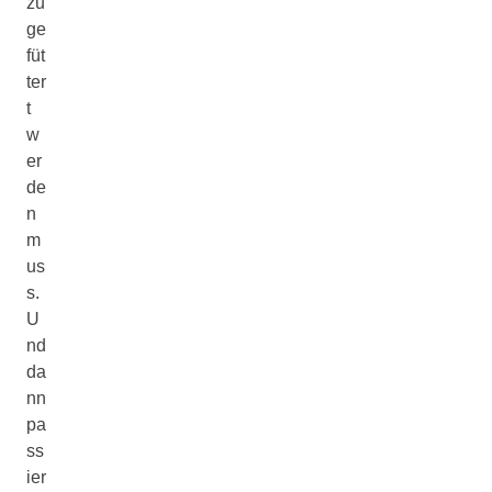
zu
ge
füt
ter
t
w
er
de
n
m
us
s.
U
nd
da
nn
pa
ss
ier