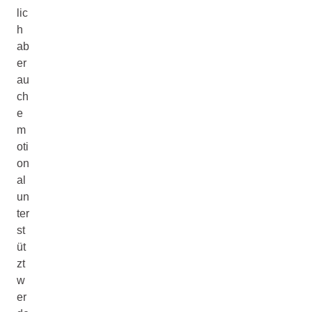
lic
h
ab
er
au
ch
e
m
oti
on
al
un
ter
st
üt
zt
w
er