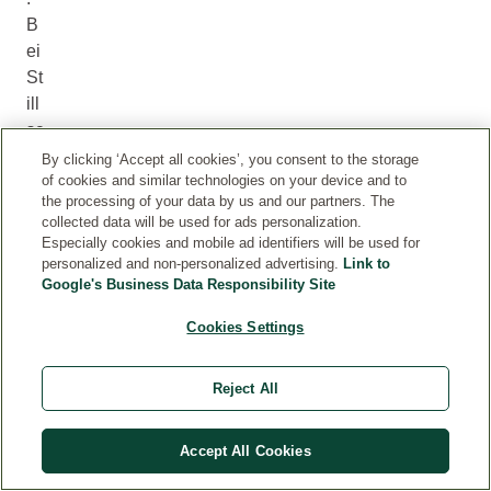
B
ei
St
ill
sc
h
By clicking ‘Accept all cookies’, you consent to the storage
of cookies and similar technologies on your device and to
wi
the processing of your data by us and our partners. The
eri
collected data will be used for ads personalization.
gk
Especially cookies and mobile ad identifiers will be used for
eit
personalized and non-personalized advertising.
Link to
Google's Business Data Responsibility Site
en
je
Cookies Settings
gli
ch
Reject All
er
Ar
t
Accept All Cookies
kö