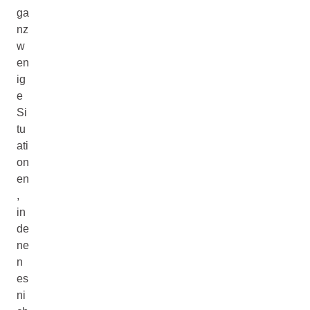
ga
nz
w
en
ig
e
Si
tu
ati
on
en
,
in
de
ne
n
es
ni