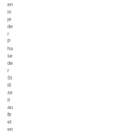
en
in
je
de
r
P
ha
se
de
r
St
ill
ze
it
au
ftr
et
en
.