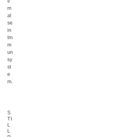
ti
m
al
se
in
Im
m
un
sy
st
e
m.
S
TI
L
L