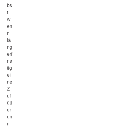
bs
t
w
en
n
lä
ng
erf
ris
tig
ei
ne
Z
uf
ütt
er
un
g