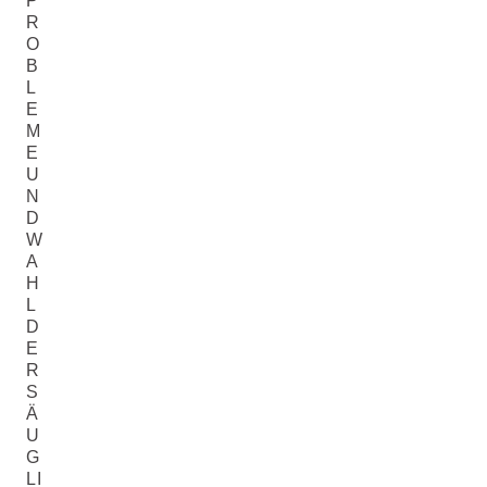
P
R
O
B
L
E
M
E
U
N
D
W
A
H
L
D
E
R
S
Ä
U
G
LI