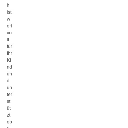
h
ist
w
ert
vo
ll
für
Ihr
Ki
nd
un
d
un
ter
st
üt
zt
op