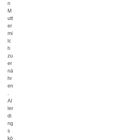
n
M
utt
er
mi
lc
h
zu
er
nä
hr
en
.
Al
ler
di
ng
s
kö