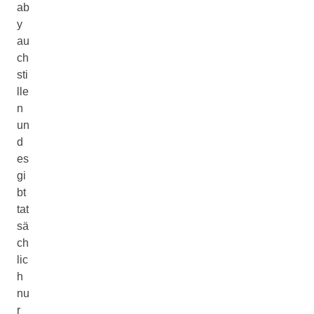
ab
y
au
ch
sti
lle
n
un
d
es
gi
bt
tat
sä
ch
lic
h
nu
r