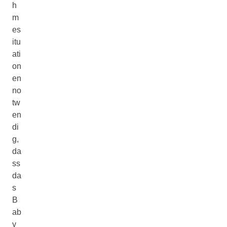
h
m
es
itu
ati
on
en
no
tw
en
di
g,
da
ss
da
s
B
ab
y