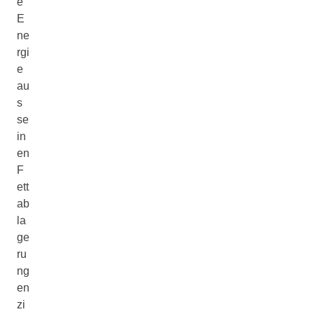
e
E
ne
rgi
e
au
s
se
in
en
F
ett
ab
la
ge
ru
ng
en
zi