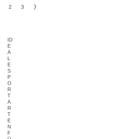
2
3
ID
E
A
L
E
S
P
O
R
T
A
R
T
E
N
F