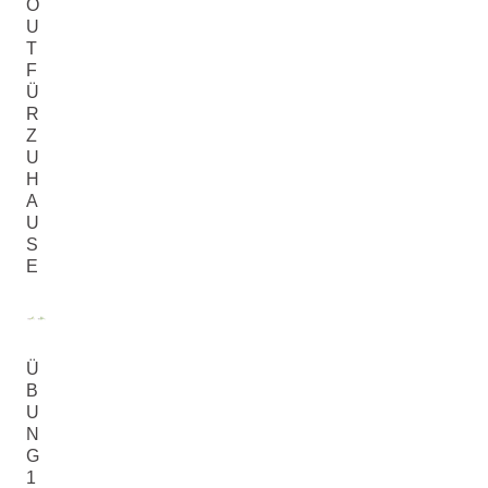
O
U
T
F
Ü
R
Z
U
H
A
U
S
E
Ü
Ü
Ü
B
B
B
U
U
U
N
N
N
G
G
G
1
2
E