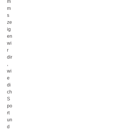
m
m
s
ze
ig
en
wi
r
dir
,
wi
e
di
ch
S
po
rt
un
d