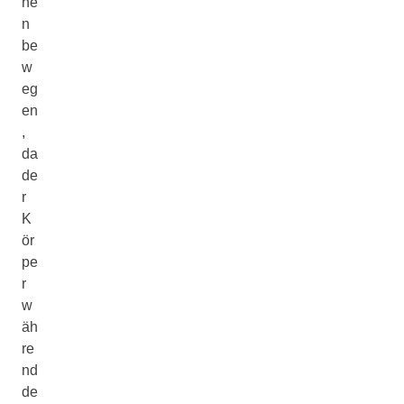
he
n
be
w
eg
en
,
da
de
r
K
ör
pe
r
w
äh
re
nd
de