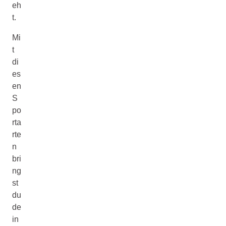
eh
t.
Mi
t
di
es
en
S
po
rta
rte
n
bri
ng
st
du
de
in