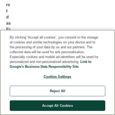
r
s
t
d
as
Er
sc
By clicking ‘Accept all cookies’, you consent to the storage
h
of cookies and similar technologies on your device and to
the processing of your data by us and our partners. The
ei
collected data will be used for ads personalization.
n
Especially cookies and mobile ad identifiers will be used for
u
personalized and non-personalized advertising.
Link to
n
Google's Business Data Responsibility Site
g
Cookies Settings
s
bil
d
Reject All
v
o
Accept All Cookies
n