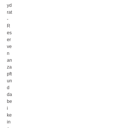
yd
rat
-
R
es
er
ve
n
an
za
pft
un
d
da
be
i
ke
in