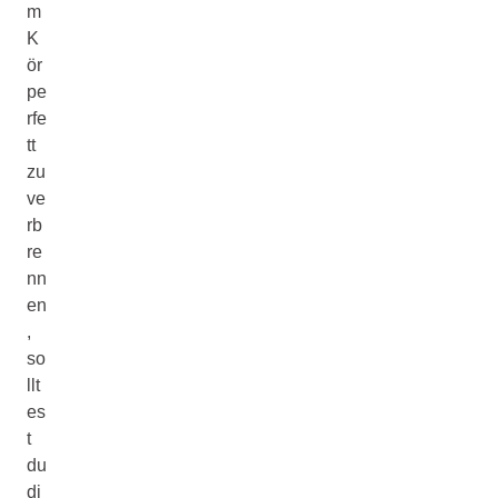
m
K
ör
pe
rfe
tt
zu
ve
rb
re
nn
en
,
so
llt
es
t
du
di