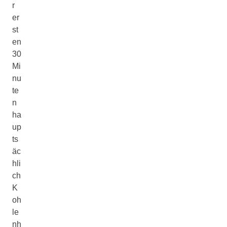
r
er
st
en
30
Mi
nu
te
n
ha
up
ts
äc
hli
ch
K
oh
le
nh