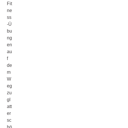
Fit
ne
ss
-Ü
bu
ng
en
au
f
de
m
W
eg
zu
gl
att
er
sc
hö