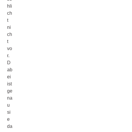
hli
ch
t
ni
ch
t
vo
r.
D
ab
ei
ist
ge
na
u
si
e
da