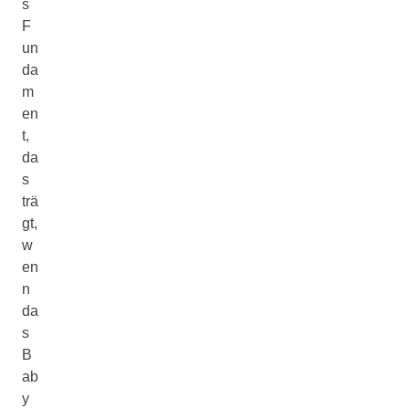
s
F
un
da
m
en
t,
da
s
trä
gt,
w
en
n
da
s
B
ab
y