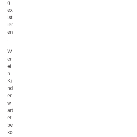
g
ex
ist
ier
en
.
W
er
ei
n
Ki
nd
er
w
art
et,
be
ko