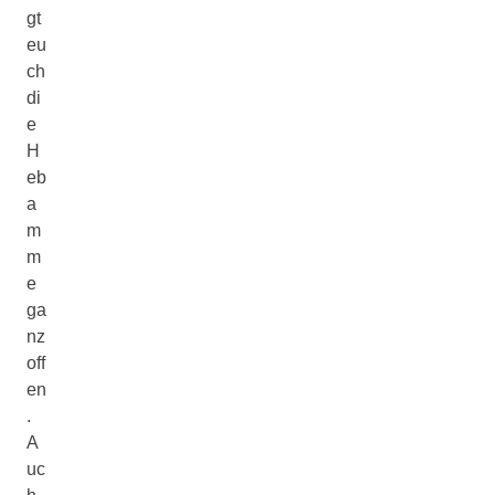
gt
eu
ch
di
e
H
eb
a
m
m
e
ga
nz
off
en
.
A
uc