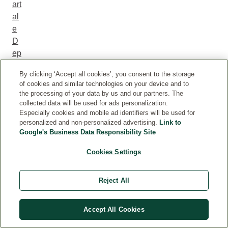
art
al
e
D
ep
re
By clicking ‘Accept all cookies’, you consent to the storage
ss
of cookies and similar technologies on your device and to
io
the processing of your data by us and our partners. The
ne
collected data will be used for ads personalization.
Especially cookies and mobile ad identifiers will be used for
n
personalized and non-personalized advertising.
Link to
tre
Google's Business Data Responsibility Site
ffe
n
Cookies Settings
ni
ch
Reject All
t
nu
Accept All Cookies
r
M