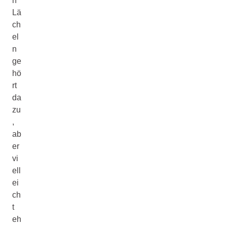
h
Lä
ch
el
n
ge
hö
rt
da
zu
,
ab
er
vi
ell
ei
ch
t
eh