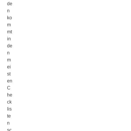
de
n
ko
m
mt
in
de
n
m
ei
st
en
C
he
ck
lis
te
n
sc