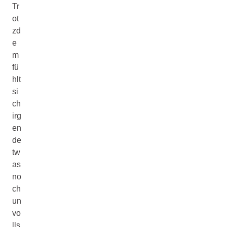
Tr
ot
zd
e
m
fü
hlt
si
ch
irg
en
de
tw
as
no
ch
un
vo
lls