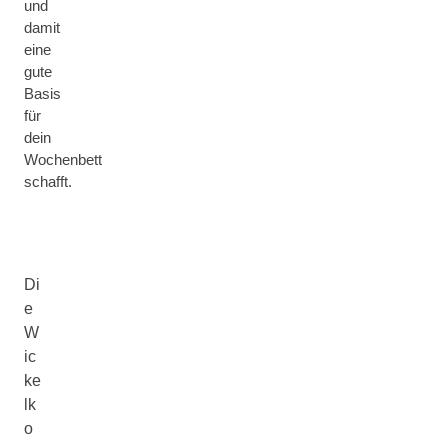
und
damit
eine
gute
Basis
für
dein
Wochenbett
schafft.
Di
e
W
ic
ke
lk
o