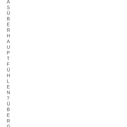
A
S
Ü
B
E
R
H
A
U
P
T
F
Ü
H
L
E
N
?
Ü
B
E
R
G