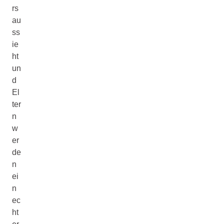
rs
au
ss
ie
ht
un
d
El
ter
n
w
er
de
n
ei
n
ec
ht