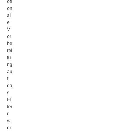
oti
on
al
e
V
or
be
rei
tu
ng
au
f
da
s
El
ter
n
w
er