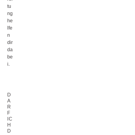
tu
ng
he
lfe
n
dir
da
be
i.
D
A
R
F
IC
H
D