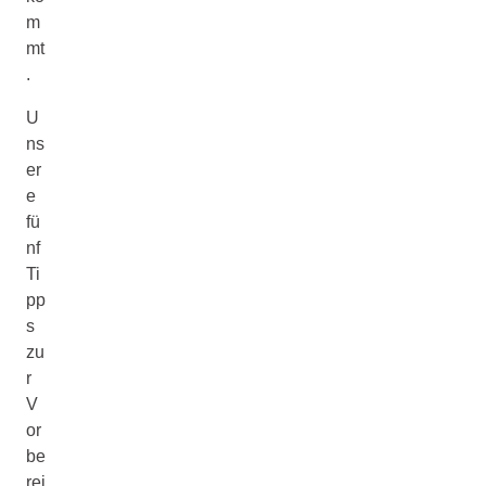
m
mt
.
U
ns
er
e
fü
nf
Ti
pp
s
zu
r
V
or
be
rei