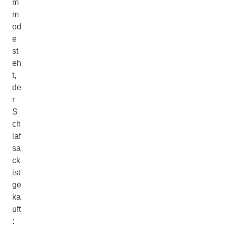
m
m
od
e
st
eh
t,
de
r
S
ch
laf
sa
ck
ist
ge
ka
uft
: