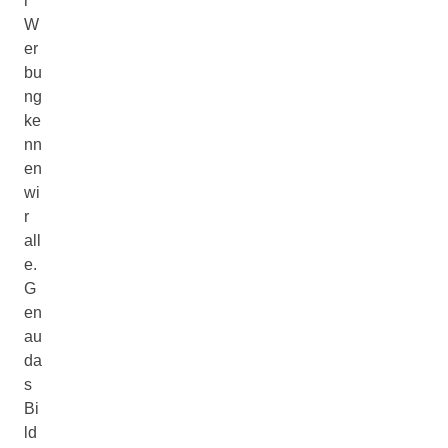
r
W
er
bu
ng
ke
nn
en
wi
r
all
e.
G
en
au
da
s
Bi
ld