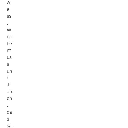
w
ei
ss
,
W
oc
he
nfl
us
s
un
d
Tr
än
en
,
da
s
sa