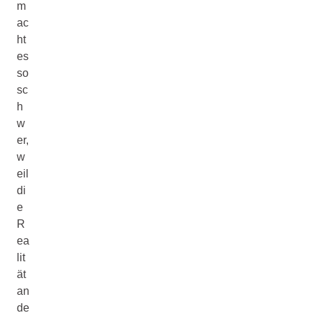
m
ac
ht
es
so
sc
h
w
er,
w
eil
di
e
R
ea
lit
ät
an
de