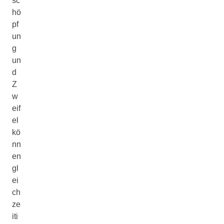
sc
hö
pf
un
g
un
d
Z
w
eif
el
kö
nn
en
gl
ei
ch
ze
iti