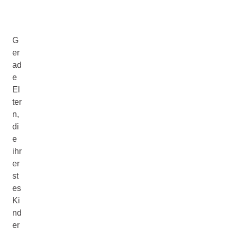
G
er
ad
e
El
ter
n,
di
e
ihr
er
st
es
Ki
nd
er