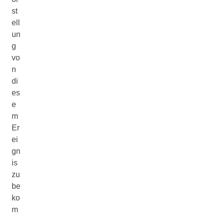
st
ell
un
g
vo
n
di
es
e
m
Er
ei
gn
is
zu
be
ko
m