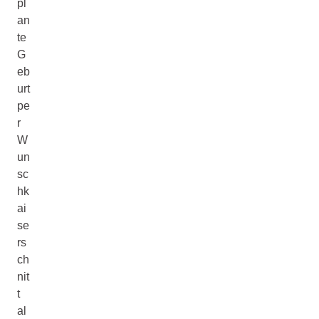
pl
an
te
G
eb
urt
pe
r
W
un
sc
hk
ai
se
rs
ch
nit
t
al