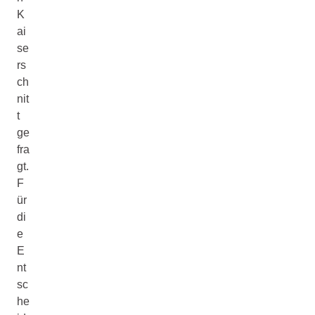
K
ai
se
rs
ch
nit
t
ge
fra
gt.
F
ür
di
e
E
nt
sc
he