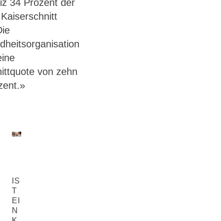
iz 34 Prozent der
 Kaiserschnitt
Die
dheitsorganisation
eine
ittquote von zehn
zent.»
IS
T
EI
N
K