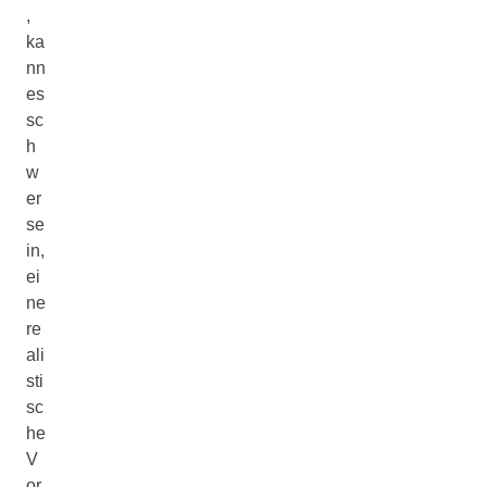
,
ka
nn
es
sc
h
w
er
se
in,
ei
ne
re
ali
sti
sc
he
V
or