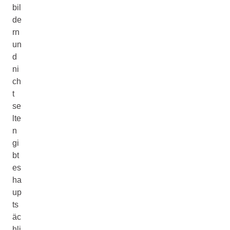
bil
de
rn
un
d
ni
ch
t
se
lte
n
gi
bt
es
ha
up
ts
äc
hli