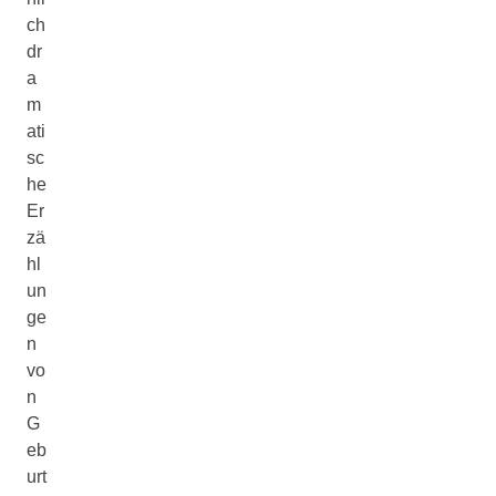
ch
dr
a
m
ati
sc
he
Er
zä
hl
un
ge
n
vo
n
G
eb
urt