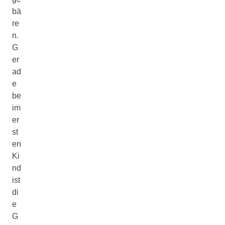
bä
re
n.
G
er
ad
e
be
im
er
st
en
Ki
nd
ist
di
e
G