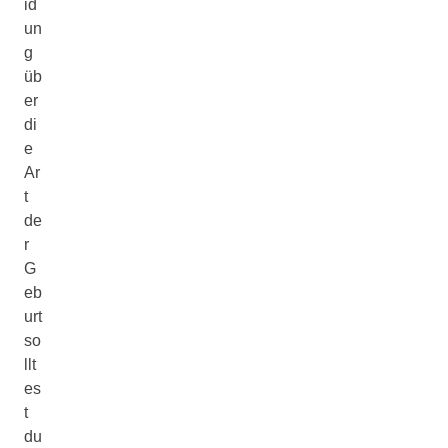
id
un
g
üb
er
di
e
Ar
t
de
r
G
eb
urt
so
llt
es
t
du