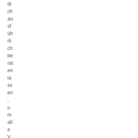
di
ch
au
sf
üh
rli
ch
be
rat
en
la
ss
en
,
u
m
all
e
V