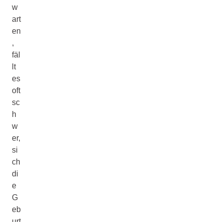
w
art
en
,
fäl
lt
es
oft
sc
h
w
er,
si
ch
di
e
G
eb
urt