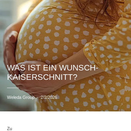
WAS IST EIN WUNSCH-
KAISERSCHNITT?
Weleda Group
·
2/2/2026
Zu