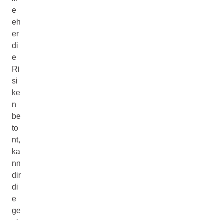
e
eh
er
di
e
Ri
si
ke
n
be
to
nt,
ka
nn
dir
di
e
ge