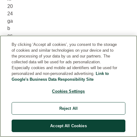
20
24
ga
b
es
in
By clicking ‘Accept all cookies’, you consent to the storage
de
of cookies and similar technologies on your device and to
the processing of your data by us and our partners. The
r
collected data will be used for ads personalization.
S
Especially cookies and mobile ad identifiers will be used for
ch
personalized and non-personalized advertising.
Link to
w
Google's Business Data Responsibility Site
ei
Cookies Settings
z
34
Reject All
Pr
oz
en
Accept All Cookies
t