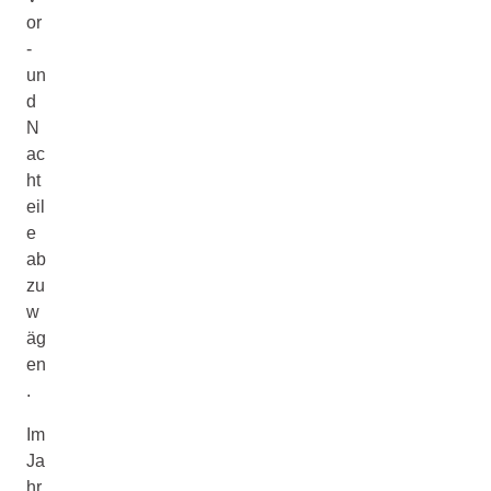
or
-
un
d
N
ac
ht
eil
e
ab
zu
w
äg
en
.
Im
Ja
hr