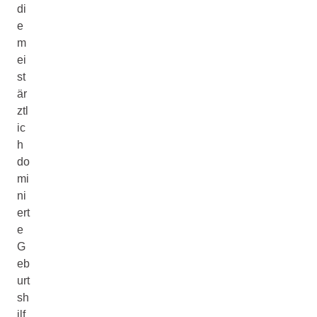
di
e
m
ei
st
är
ztl
ic
h
do
mi
ni
ert
e
G
eb
urt
sh
ilf