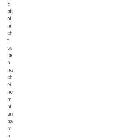
S
pit
al
ni
ch
t
se
lte
n
na
ch
ei
ne
m
pl
an
ba
re
n