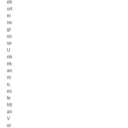
eb
urt
ei
ne
gr
os
se
U
nb
ek
an
nt
e,
es
fe
hlt
an
V
or