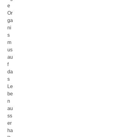
e
Or
ga
ni
s
m
us
au
f
da
s
Le
be
n
au
ss
er
ha