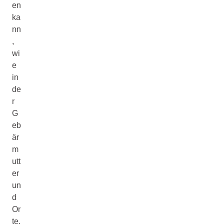
en
ka
nn
,
wi
e
in
de
r
G
eb
är
m
utt
er
un
d
Or
te,