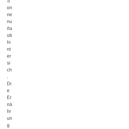
S
on
ne
nu
rla
ub
hi
nt
er
si
ch
.
Di
e
Er
nä
hr
un
g