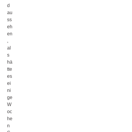
d
au
ss
eh
en
,
al
s
hä
tte
es
ei
ni
ge
W
oc
he
n