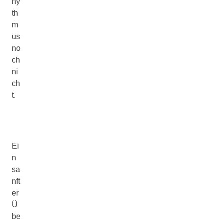
hy
th
m
us
no
ch
ni
ch
t.
Ei
n
sa
nft
er
Ü
be