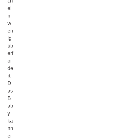
ch
ei
n
w
en
ig
üb
erf
or
de
rt.
D
as
B
ab
y
ka
nn
ei