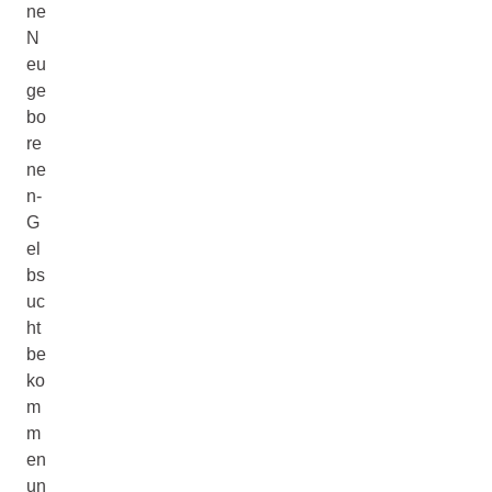
ne
N
eu
ge
bo
re
ne
n-
G
el
bs
uc
ht
be
ko
m
m
en
un