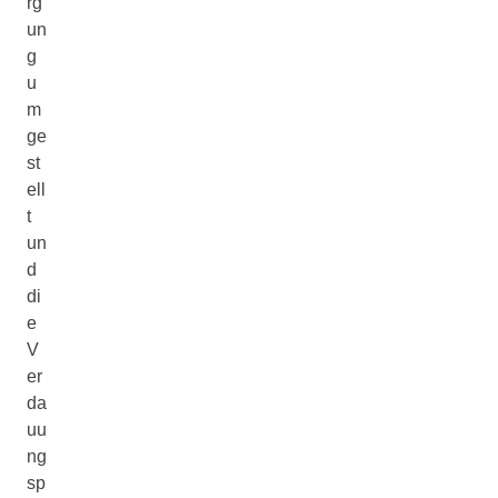
rg
un
g
u
m
ge
st
ell
t
un
d
di
e
V
er
da
uu
ng
sp