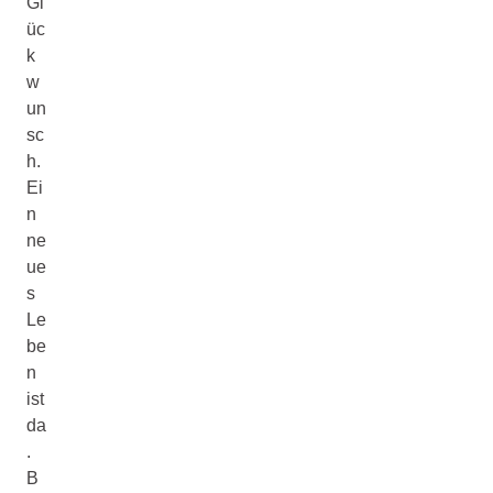
Gl
üc
k
w
un
sc
h.
Ei
n
ne
ue
s
Le
be
n
ist
da
.
B