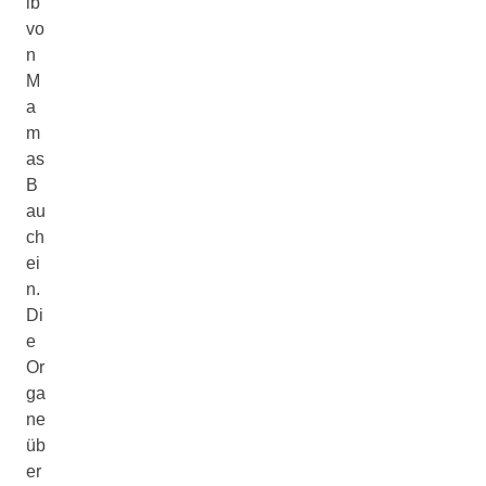
lb
vo
n
M
a
m
as
B
au
ch
ei
n.
Di
e
Or
ga
ne
üb
er