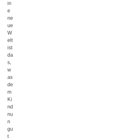
in
e
ne
ue
W
elt
ist
da
s,
w
as
de
m
Ki
nd
nu
n
gu
t