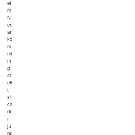
ei
m
N
eu
an
kö
m
ml
in
g
st
ell
t
si
ch
de
r
ju
ng