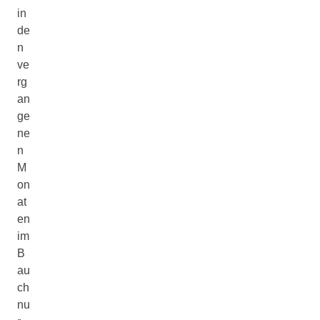
in
de
n
ve
rg
an
ge
ne
n
M
on
at
en
im
B
au
ch
nu