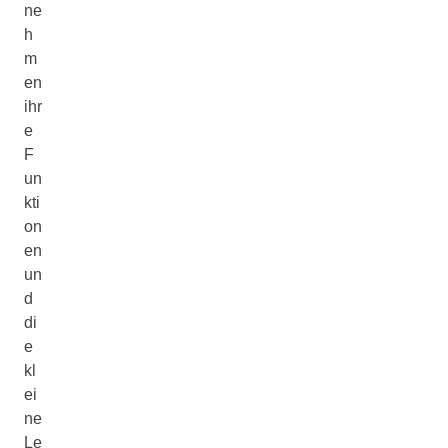
ne
h
m
en
ihr
e
F
un
kti
on
en
un
d
di
e
kl
ei
ne
Le