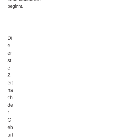
beginnt.
Di
e
er
st
e
Z
eit
na
ch
de
r
G
eb
urt