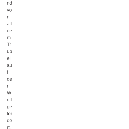
nd
vo
n
all
de
m
Tr
ub
el
au
f
de
r
W
elt
ge
for
de
rt.