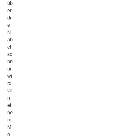
üb
er
di
e
N
ab
el
sc
hn
ur
wi
rd
vo
n
ei
ne
m
M
o