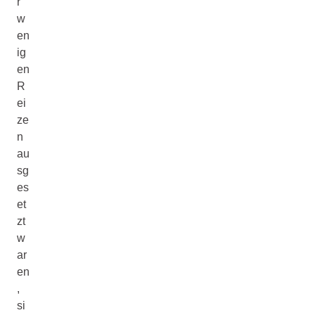
r
w
en
ig
en
R
ei
ze
n
au
sg
es
et
zt
w
ar
en
,
si