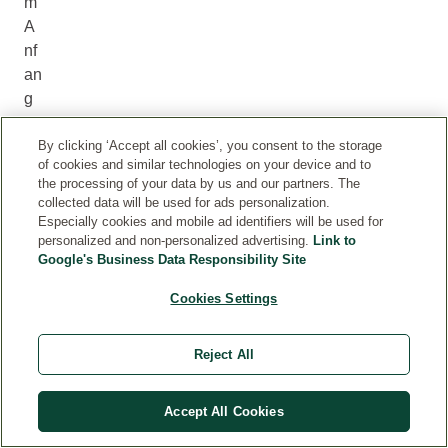
m
A
nf
an
g
br
au
By clicking ‘Accept all cookies’, you consent to the storage
of cookies and similar technologies on your device and to
ch
the processing of your data by us and our partners. The
t
collected data will be used for ads personalization.
Ihr
Especially cookies and mobile ad identifiers will be used for
personalized and non-personalized advertising.
Link to
B
Google's Business Data Responsibility Site
ab
y
Cookies Settings
ni
ch
Reject All
t
vi
el:
Accept All Cookies
Li