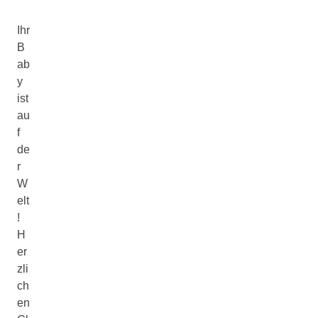
Ihr
B
ab
y
ist
au
f
de
r
W
elt
!
H
er
zli
ch
en