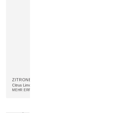
ZITRONENÖL
Citrus Limon (Lemon) Peel Oil
MEHR ERFAHREN