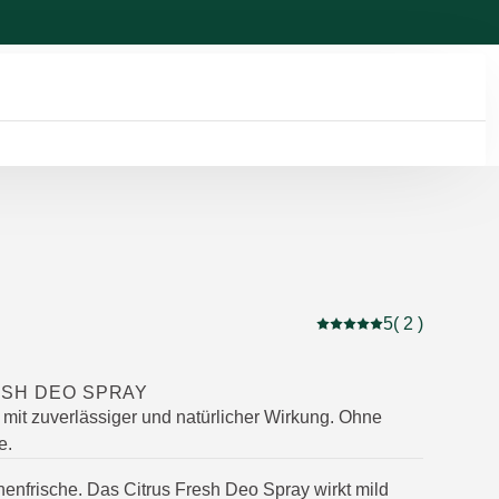
5
( 2 )
Aktuelle Bewertung: 5 
ESH DEO SPRAY
h mit zuverlässiger und natürlicher Wirkung. Ohne
e.
onenfrische. Das Citrus Fresh Deo Spray wirkt mild