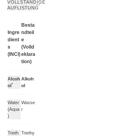
VOLLSTÄNDIGE
AUFLISTUNG
Besta
Ingre
ndteil
dient
e
s
(Volld
(INCI)
eklara
tion)
Alcoh
Alkoh
*
ol
ol
Water
Wasse
(Aqua
r
)
Trieth
Triethy