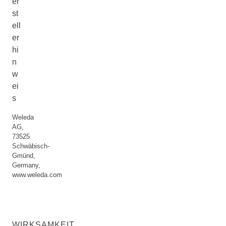
er
st
ell
er
hi
n
w
ei
s
Weleda
AG,
73525
Schwäbisch-
Gmünd,
Germany,
www.weleda.com
WIRKSAMKEIT