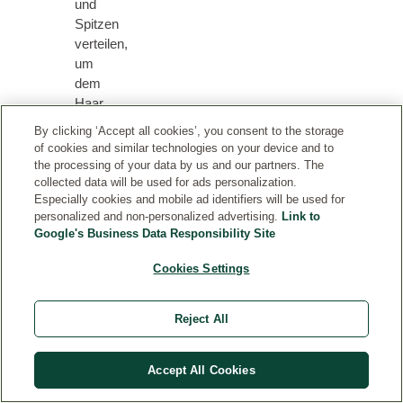
und
Spitzen
verteilen,
um
dem
Haar
einen
By clicking ‘Accept all cookies’, you consent to the storage
letzten
of cookies and similar technologies on your device and to
Hauch
the processing of your data by us and our partners. The
von
collected data will be used for ads personalization.
Especially cookies and mobile ad identifiers will be used for
Glanz
personalized and non-personalized advertising.
Link to
und
Google's Business Data Responsibility Site
Geschmeidigkeit
zu
Cookies Settings
verleihen.
Reject All
Accept All Cookies
WEITERE PRODUKTE