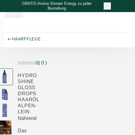
Zum Hauptinhalt wechseln
GRATIS Aroma Shower Energy zu jeder
Bestellung
HAARPFLEGE
0
( 0 )
Aktuelle Bewertung: 0 von 5 Sternen bewertet von 0 K
HYDRO
SHINE
GLOSS
DROPS
HAARÖL
ALPEN-
LEIN
Nährend
Das