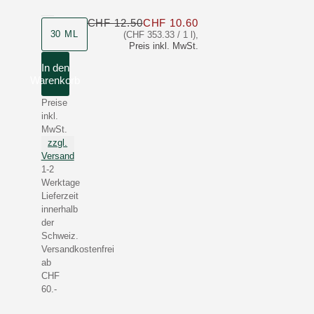
CHF 12.50
CHF 10.60
Nur CHF 10.60 statt C
Produktgrösse
30 ML
(CHF 353.33 / 1 l)
,
Preis inkl. MwSt.
In den
Warenkorb
Preise
inkl.
MwSt.
zzgl.
Versand
1-2
Werktage
Lieferzeit
innerhalb
der
Schweiz.
Versandkostenfrei
ab
CHF
60.-