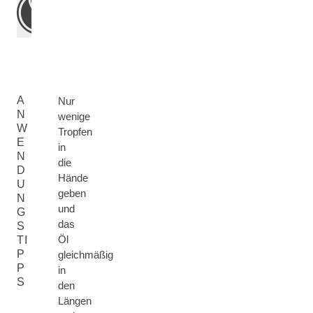
A
Nur
N
wenige
W
Tropfen
E
in
N
die
D
Hände
U
geben
N
und
G
das
S
Öl
TI
P
gleichmäßig
P
in
S
den
Längen