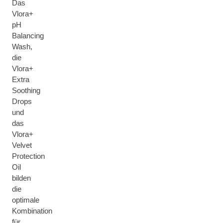
Das
Vlora+
pH
Balancing
Wash,
die
Vlora+
Extra
Soothing
Drops
und
das
Vlora+
Velvet
Protection
Oil
bilden
die
optimale
Kombination
für