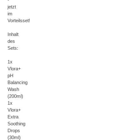
jetzt
im
Vorteilsset!
Inhalt
des
Sets:
1x
Vlora+
pH
Balancing
Wash
(200ml)
1x
Vlora+
Extra
Soothing
Drops
(30ml)