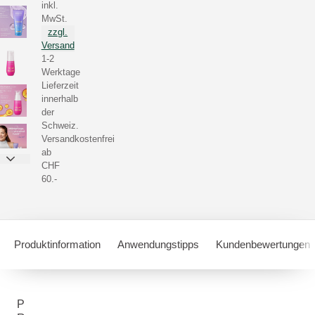
inkl.
MwSt.
zzgl.
Versand
1-2
Werktage
Lieferzeit
innerhalb
der
Schweiz.
Versandkostenfrei
ab
CHF
60.-
Produktinformation
Anwendungstipps
Kundenbewertungen
P