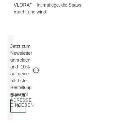
+
VLORA
– Intimpflege, die Spass
macht und wirkt!
Jetzt zum
Newsletter
anmelden
und -10%
auf deine
nächste
Bestellung
erhalten!
E-MAIL
ADRESSE
EINGEBEN