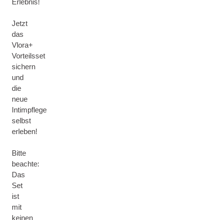
Erlebnis!
Jetzt
das
Vlora+
Vorteilsset
sichern
und
die
neue
Intimpflege
selbst
erleben!
Bitte
beachte:
Das
Set
ist
mit
keinen