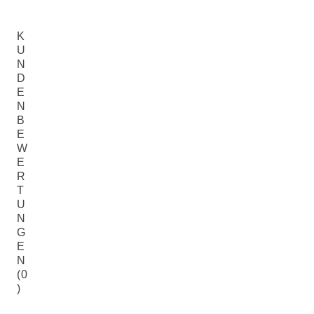
K
U
N
D
E
N
B
E
W
E
R
T
U
N
G
E
N
(0
)