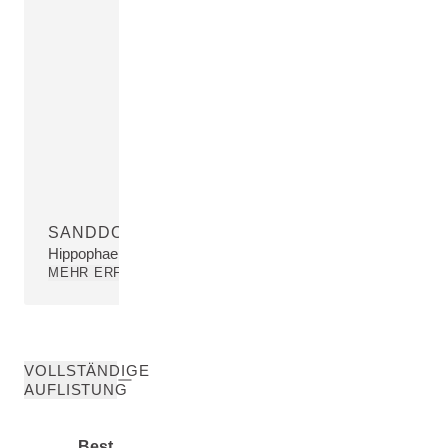
SANDDORNÖL
Hippophae Rhamnoides Oil
MEHR ERFAHREN
VOLLSTÄNDIGE
AUFLISTUNG
Best