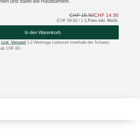
riert und stärkt die Hautbarriere.
CHF 16.50
CHF 14.90
Nur CHF 1
(CHF 59.60 / 1 l)
,
Preis inkl. MwSt.
In den Warenkorb
zzgl. Versand
1-2 Werktage Lieferzeit innerhalb der Schweiz.
 ab CHF 60.-