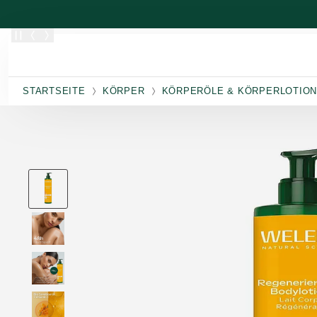
Zum Hauptinhalt wechseln
STARTSEITE
KÖRPER
KÖRPERÖLE & KÖRPERLOTIO