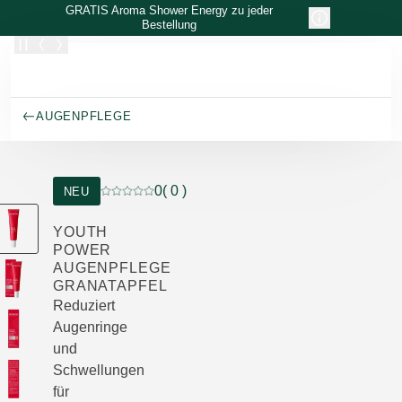
Zum Hauptinhalt wechseln
GRATIS Aroma Shower Energy zu jeder
Bestellung
AUGENPFLEGE
0
( 0 )
NEU
Aktuelle Bewertung: 0 von 5 Sternen bewertet
YOUTH
POWER
AUGENPFLEGE
GRANATAPFEL
Reduziert
Augenringe
und
Schwellungen
für