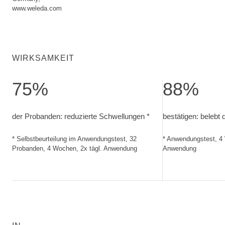
www.weleda.com
WIRKSAMKEIT
75%
88%
der Probanden: reduzierte Schwellungen. Selbstbeurteilu
bestätigen: bele
der Probanden: reduzierte Schwellungen *
bestätigen: belebt 
* Selbstbeurteilung im Anwendungstest, 32
* Anwendungstest, 4 
Probanden, 4 Wochen, 2x tägl. Anwendung
Anwendung