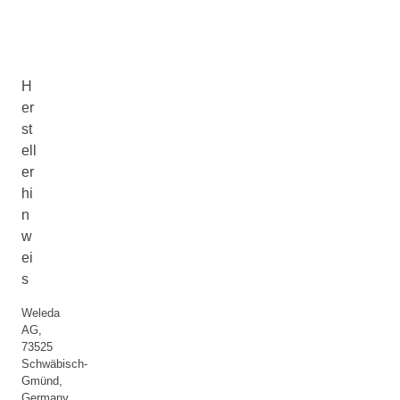
H
er
st
ell
er
hi
n
w
ei
s
Weleda
AG,
73525
Schwäbisch-
Gmünd,
Germany,