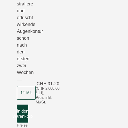
straffere
und
erfrischt
wirkende
Augenkontur
schon
nach
den
ersten
zwei
Wochen
CHF 31.20
(CHF 2’600.00
Produktgrösse
12 ML
/ 1 l)
,
Preis inkl.
MwSt.
In den
Warenkorb
Preise