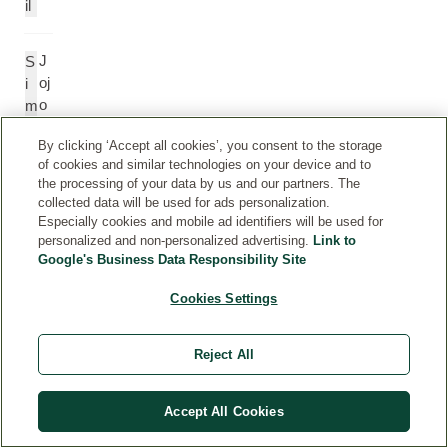
il
J
S
oj
i
o
m
b
m
By clicking ‘Accept all cookies’, you consent to the storage
a
o
of cookies and similar technologies on your device and to
öl
n
the processing of your data by us and our partners. The
d
collected data will be used for ads personalization.
si
Especially cookies and mobile ad identifiers will be used for
a
personalized and non-personalized advertising.
Link to
C
Google's Business Data Responsibility Site
hi
Cookies Settings
n
e
n
Reject All
si
s
Accept All Cookies
(
J