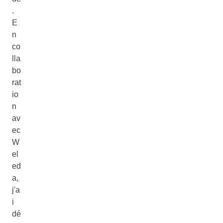
.
E
n
co
lla
bo
rat
io
n
av
ec
W
el
ed
a,
j'a
i
dé