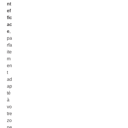
nt
ef
fic
ac
e
,
pa
rfa
ite
m
en
t
ad
ap
té
à
vo
tre
zo
ne