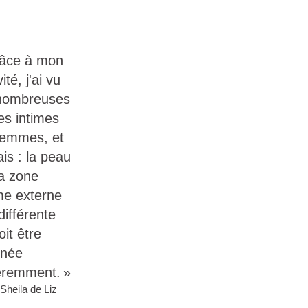
âce à mon
vité, j'ai vu
nombreuses
es intimes
femmes, et
ais : la peau
la zone
me externe
différente
oit être
gnée
féremment. »
 Sheila de Liz