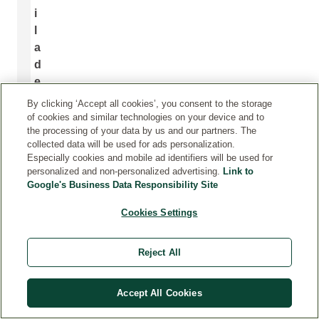
i
l
a
d
e
L
By clicking ‘Accept all cookies’, you consent to the storage
i
of cookies and similar technologies on your device and to
the processing of your data by us and our partners. The
z
collected data will be used for ads personalization.
e
Especially cookies and mobile ad identifiers will be used for
s
personalized and non-personalized advertising.
Link to
t
Google's Business Data Responsibility Site
u
Cookies Settings
n
e
e
Reject All
x
p
Accept All Cookies
e