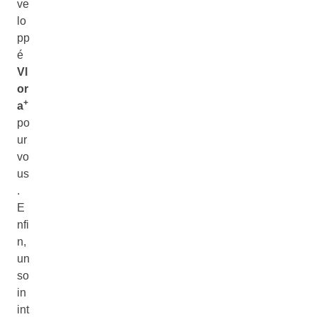
ve
lo
pp
é
Vl
or
+
a
po
ur
vo
us
.
E
nfi
n,
un
so
in
int