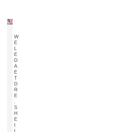
W
E
L
E
D
A
E
T
D
R
E
.
S
H
E
I
L