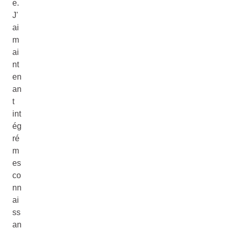
e.
J'
ai
m
ai
nt
en
an
t
int
ég
ré
m
es
co
nn
ai
ss
an