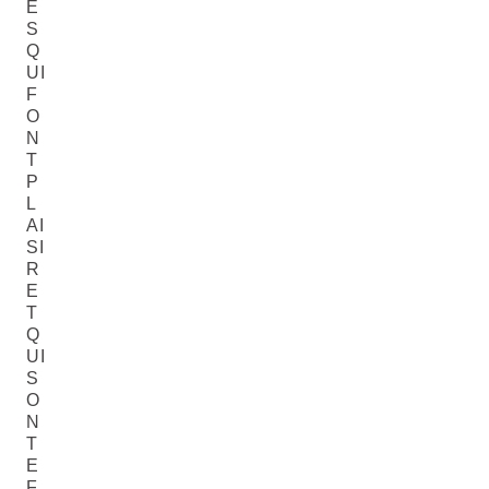
E
S
Q
UI
F
O
N
T
P
L
AI
SI
R
E
T
Q
UI
S
O
N
T
E
F