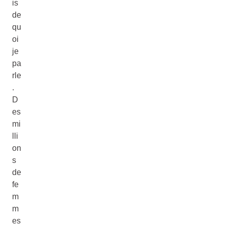
is
de
qu
oi
je
pa
rle
.
D
es
mi
lli
on
s
de
fe
m
m
es