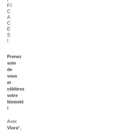
FI
C
A
C
E
S
!
Prenez
soin
de
vous
et
célébrez
votre
féminité
!
Avec
+
Vlora
,