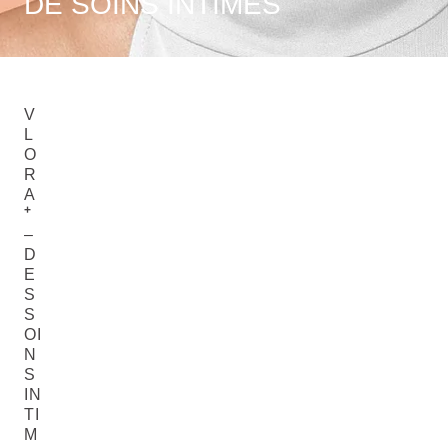
DE SOINS INTIMES
V
L
O
R
A
+
–
D
E
S
S
OI
N
S
IN
TI
M