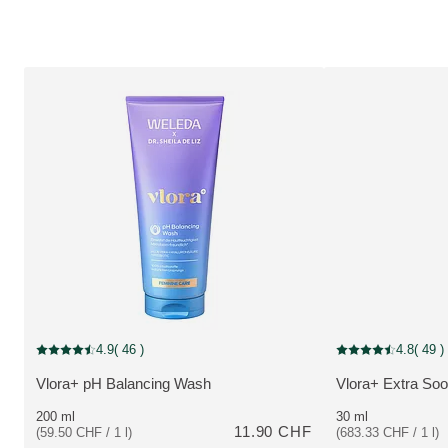
4.9
( 46 )
4.8
( 49 )
Note actuelle : 4.9 sur 5 étoiles Noté par 46 clients
Note actuelle : 4.8 
Vlora+ pH Balancing Wash
Vlora+ Extra Soo
PLUS:
PLUS:
200 ml
30 ml
11.90 CHF
(59.50 CHF / 1 l)
(683.33 CHF / 1 l)