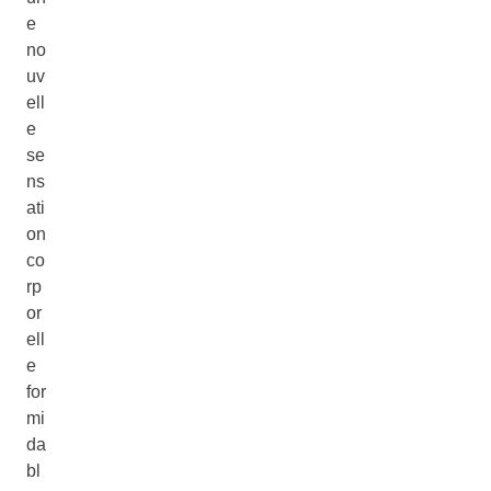
e
no
uv
ell
e
se
ns
ati
on
co
rp
or
ell
e
for
mi
da
bl