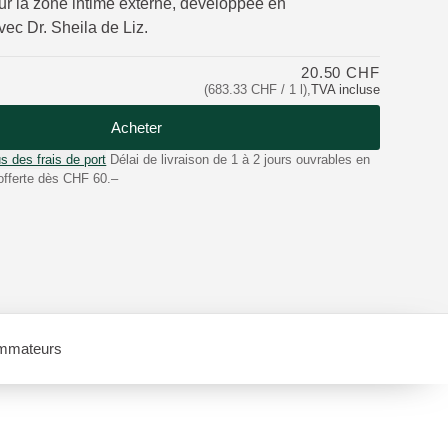
r la zone intime externe, développée en
vec Dr. Sheila de Liz.
20.50 CHF
(683.33 CHF / 1 l)
,
TVA incluse
Acheter
s des frais de port
Délai de livraison de 1 à 2 jours ouvrables en
offerte dès CHF 60.–
mmateurs