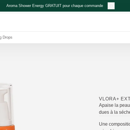
Aroma Shower Energy GRATUIT pour chaque commande
g Drops
VLORA+ EX
Apaise la peau
dues à la séch
Une compositio