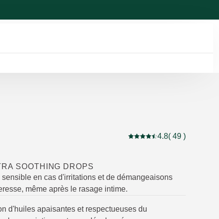
4.8
( 49 )
Note actuelle : 4.8 sur 5 é
TRA SOOTHING DROPS
 sensible en cas d'irritations et de démangeaisons
eresse, même après le rasage intime.
n d'huiles apaisantes et respectueuses du