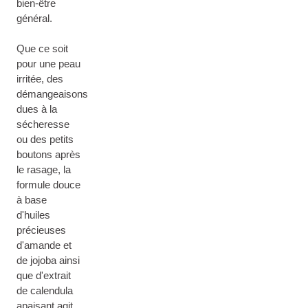
bien-être
général.
Que ce soit
pour une peau
irritée, des
démangeaisons
dues à la
sécheresse
ou des petits
boutons après
le rasage, la
formule douce
à base
d'huiles
précieuses
d'amande et
de jojoba ainsi
que d'extrait
de calendula
apaisant agit