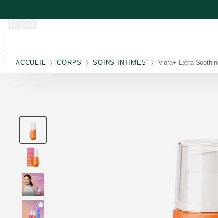
Allez au contenu principal
ACCUEIL
CORPS
SOINS INTIMES
Vlora+ Extra Soothin