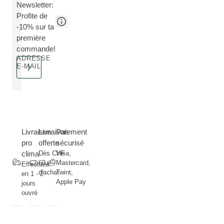
Newsletter:
Profite de
-10% sur ta
première
commande!
ADRESSE
E-MAIL
Livraison
Livraison
Paiement
pro
offerte
sécurisé
clima
Dès CHF
Visa,
60.--
Mastercard,
Effectuée
d'achat
Twint,
en 1 - 2
Apple Pay
jours
ouvré