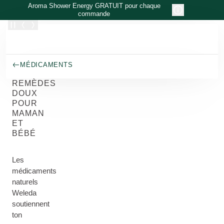
Allez au contenu principal
Aroma Shower Energy GRATUIT pour chaque
commande
MÉDICAMENTS
REMÈDES
DOUX
POUR
MAMAN
ET
BÉBÉ
Les
médicaments
naturels
Weleda
soutiennent
ton