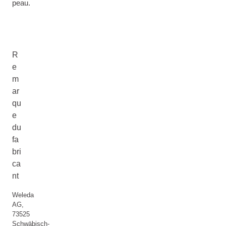
peau.
R
e
m
ar
qu
e
du
fa
bri
ca
nt
Weleda
AG,
73525
Schwäbisch-