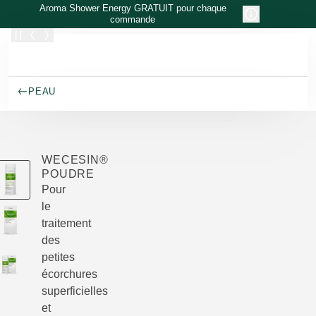
Allez au contenu principal
Aroma Shower Energy GRATUIT pour chaque
commande
PEAU
WECESIN®
POUDRE
Pour
le
traitement
des
petites
écorchures
superficielles
et