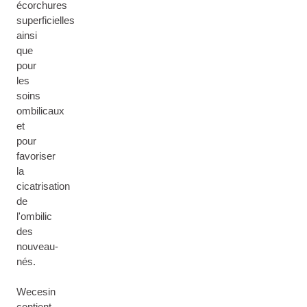
écorchures
superficielles
ainsi
que
pour
les
soins
ombilicaux
et
pour
favoriser
la
cicatrisation
de
l'ombilic
des
nouveau-
nés.
Wecesin
contient