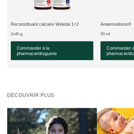
Nouveau Packaging, Pharmaceutique, Disponible dans la pharmacie e
Pharmaceutique, Di
Reconstituant calcaire Weleda 1+2
Anaemodoron®
PLUS:
PLUS:
2x45 g
50 ml
Commander à la
Commander à
pharmacie/droguerie
pharmacie/dro
DÉCOUVRIR PLUS