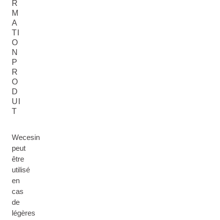
R
M
A
TI
O
N
P
R
O
D
UI
T
Wecesin
peut
être
utilisé
en
cas
de
légères