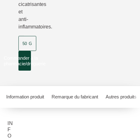
cicatrisantes
et
anti-
inflammatoires.
50 G
Commander à la
pharmacie/droguerie
Information produit
Remarque du fabricant
Autres produits
IN
F
O