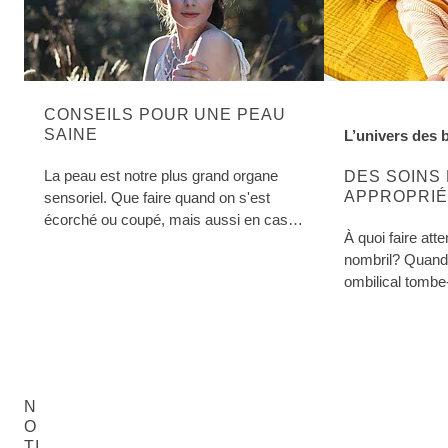
CONSEILS POUR UNE PEAU
SAINE
L’univers des 
EN SAVOIR PL
La peau est notre plus grand organe
DES SOINS
APPROPRIÉ
sensoriel. Que faire quand on s'est
NOUVEAU-
écorché ou coupé, mais aussi en cas
À quoi faire att
de brûlures légères, de coups de soleil
nombril? Quand 
et de piqûres d'insectes? Link
ombilical tombe-
sur les soins o
nés.
N
O
TI