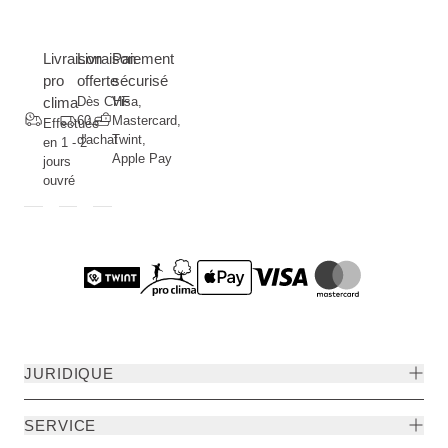
Livraison
Livraison
Paiement
pro
offerte
sécurisé
clima
Dès CHF
Visa,
60.--
Mastercard,
Effectuée
d'achat
Twint,
en 1 - 2
Apple Pay
jours
ouvré
JURIDIQUE
SERVICE