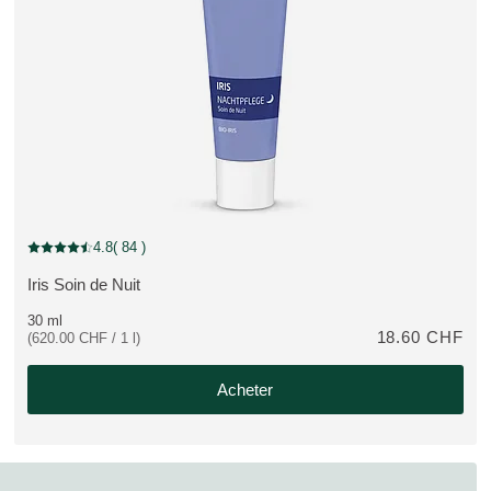
4.8
( 84 )
Note actuelle : 4.8 sur 5 étoiles Noté par 84 clients
Iris Soin de Nuit
PLUS:
30 ml
18.60 CHF
(620.00 CHF / 1 l)
Acheter