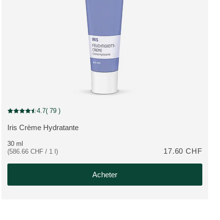
4.7
( 79 )
Note actuelle : 4.7 sur 5 étoiles Noté par 79 clients
Iris Crème Hydratante
PLUS:
30 ml
17.60 CHF
(586.66 CHF / 1 l)
Acheter