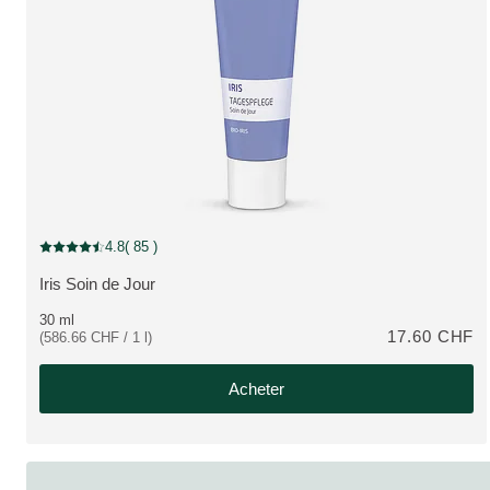
4.8
( 85 )
Note actuelle : 4.8 sur 5 étoiles Noté par 85 clients
Iris Soin de Jour
PLUS:
30 ml
17.60 CHF
(586.66 CHF / 1 l)
Acheter