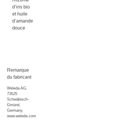
d’iris bio
et huile
d’amande
douce
Remarque
du fabricant
Weleda AG,
73525
Schwäbisch-
Gmünd,
Germany,
www.weleda.com