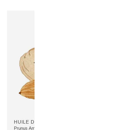
HUILE D'AMANDE DOUCE
Prunus Amygdalus Dulcis (Sweet Almond) Oil