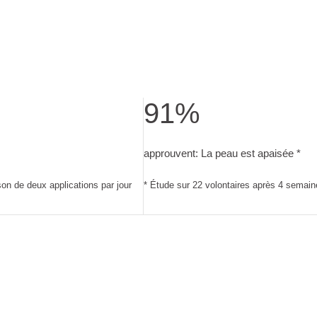
91%
lications par jour
sultat d’un test d’usage après 2 semaines, à raison de deux app
approuvent: La peau est apaisée. É
approuvent: La peau est apaisée *
son de deux applications par jour
* Étude sur 22 volontaires après 4 semaines