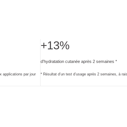
+13%
 volontaires après 4 semaines d’utilisation, à raison de deux app
d’hydratation cutanée après 2 semaines. Ré
d’hydratation cutanée après 2 semaines *
x applications par jour
* Résultat d’un test d’usage après 2 semaines, à rai