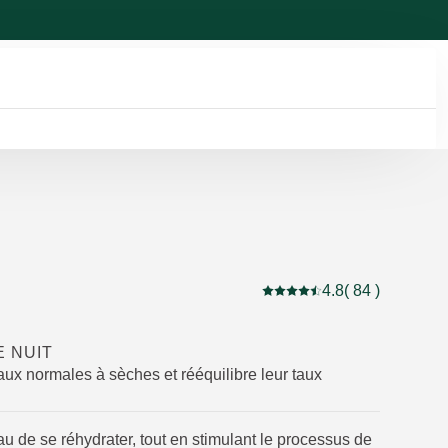
4.8
( 84 )
Note actuelle : 4.8 sur 5 é
E NUIT
aux normales à sèches et rééquilibre leur taux
u de se réhydrater, tout en stimulant le processus de