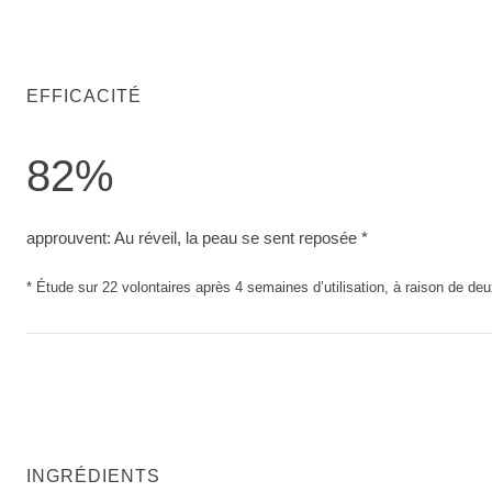
EFFICACITÉ
82%
approuvent: Au réveil, la peau se sent reposée. Étude sur 22
approuvent: Au réveil, la peau se sent reposée *
* Étude sur 22 volontaires après 4 semaines d’utilisation, à raison de deu
INGRÉDIENTS