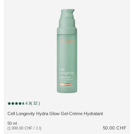
4.9
( 32 )
Note actuelle : 4.9 sur 5 étoiles Noté par 32 clients
Cell Longevity Hydra Glow Gel-Crème Hydratant
PLUS:
50 ml
50.00 CHF
(1 000.00 CHF / 1 l)