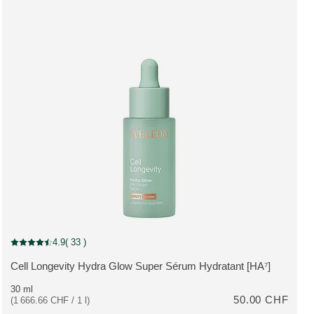
4.9
( 33 )
Note actuelle : 4.9 sur 5 étoiles Noté par 33 clients
Cell Longevity Hydra Glow Super Sérum Hydratant [HA⁷]
PLUS:
30 ml
50.00 CHF
(1 666.66 CHF / 1 l)