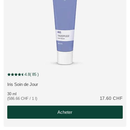
4.8
( 85 )
Note actuelle : 4.8 sur 5 étoiles Noté par 85 clients
Iris Soin de Jour
PLUS:
30 ml
17.60 CHF
(586.66 CHF / 1 l)
Acheter