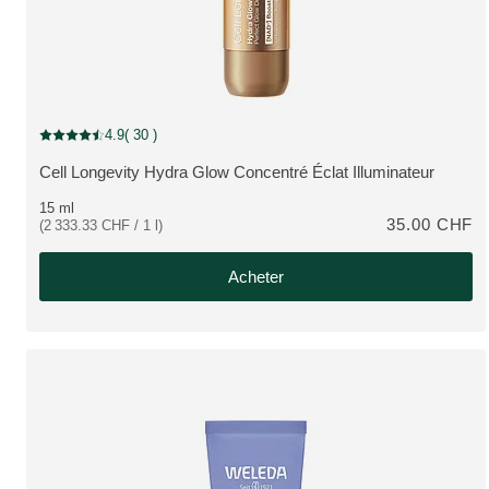
4.9
( 30 )
Note actuelle : 4.9 sur 5 étoiles Noté par 30 clients
Cell Longevity Hydra Glow Concentré Éclat Illuminateur
PLUS:
15 ml
35.00 CHF
(2 333.33 CHF / 1 l)
Acheter