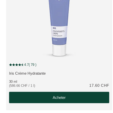
4.7
( 79 )
Note actuelle : 4.7 sur 5 étoiles Noté par 79 clients
Iris Crème Hydratante
PLUS:
30 ml
17.60 CHF
(586.66 CHF / 1 l)
Acheter