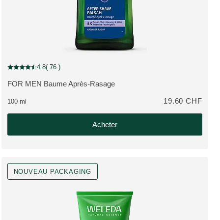
4.8
( 76 )
Note actuelle : 4.8 sur 5 étoiles Noté par 76 clients
FOR MEN Baume Après-Rasage
PLUS:
19.60 CHF
100 ml
Acheter
NOUVEAU PACKAGING