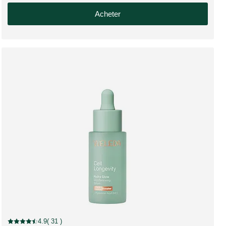
Acheter
4.9
( 31 )
Note actuelle : 4.9 sur 5 étoiles Noté par 31 clients