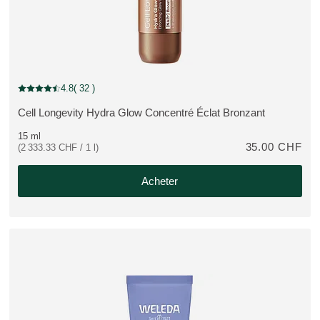
4.8
( 32 )
Note actuelle : 4.8 sur 5 étoiles Noté par 32 clients
Cell Longevity Hydra Glow Concentré Éclat Bronzant
PLUS:
15 ml
35.00 CHF
(2 333.33 CHF / 1 l)
Acheter