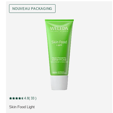
NOUVEAU PACKAGING
Nouveau Packaging
4.8
( 33 )
Note actuelle : 4.8 sur 5 étoiles Noté par 33 clients
Skin Food Light
PLUS: