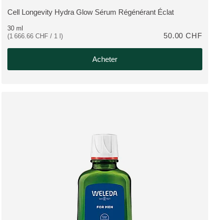
Cell Longevity Hydra Glow Sérum Régénérant Éclat
PLUS:
30 ml
50.00 CHF
(1 666.66 CHF / 1 l)
Acheter