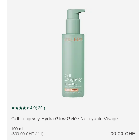
4.9
( 35 )
Note actuelle : 4.9 sur 5 étoiles Noté par 35 clients
Cell Longevity Hydra Glow Gelée Nettoyante Visage
PLUS:
100 ml
30.00 CHF
(300.00 CHF / 1 l)