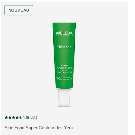
NOUVEAU
NOUVEAU
4.8
( 83 )
Note actuelle : 4.8 sur 5 étoiles Noté par 83 clients
Skin Food Super Contour des Yeux
PLUS: