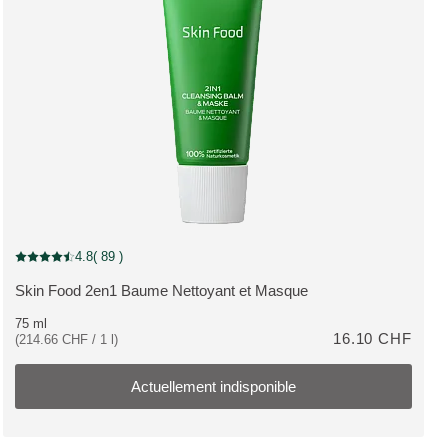
Nouveau Packaging, Actuellement indisponible
4.8
( 89 )
Note actuelle : 4.8 sur 5 étoiles Noté par 89 clients
Skin Food 2en1 Baume Nettoyant et Masque
PLUS:
75 ml
16.10 CHF
(214.66 CHF / 1 l)
Actuellement indisponible