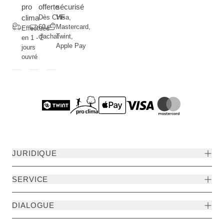
pro
offerte
sécurisé
clima
Dès CHF
Visa,
60.--
Mastercard,
Effectuée
d'achat
Twint,
en 1 - 2
Apple Pay
jours
ouvré
JURIDIQUE
SERVICE
DIALOGUE