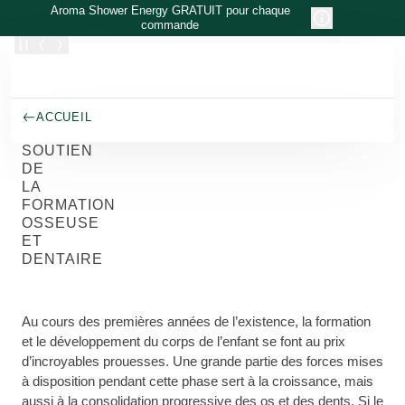
Allez au contenu principal
Aroma Shower Energy GRATUIT pour chaque
commande
ACCUEIL
SOUTIEN
DE
LA
FORMATION
OSSEUSE
ET
DENTAIRE
Au cours des premières années de l’existence, la formation
et le développement du corps de l’enfant se font au prix
d’incroyables prouesses. Une grande partie des forces mises
à disposition pendant cette phase sert à la croissance, mais
aussi à la consolidation progressive des os et des dents. Si le