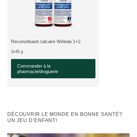
Nouveau Packaging, Pharmaceutique, Disponible dans la pharmacie e
Reconstituant calcaire Weleda 1+2
PLUS:
2x45 g
Commander à la
pharmacie/droguerie
DÉCOUVRIR LE MONDE EN BONNE SANTÉ?
UN JEU D’ENFANT!