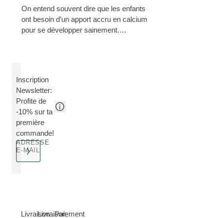
On entend souvent dire que les enfants
ont besoin d’un apport accru en calcium
pour se développer sainement.
Pourquoi et comment garantir un apport
suffisant en calcium chez les enfants?
Inscription
Newsletter:
Profite de
-10% sur ta
première
commande!
ADRESSE
E-MAIL
Livraison
Livraison
Paiement