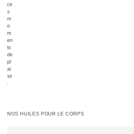
ce
s
m
o
m
en
ts
de
pl
ai
sir
.
NOS HUILES POUR LE CORPS