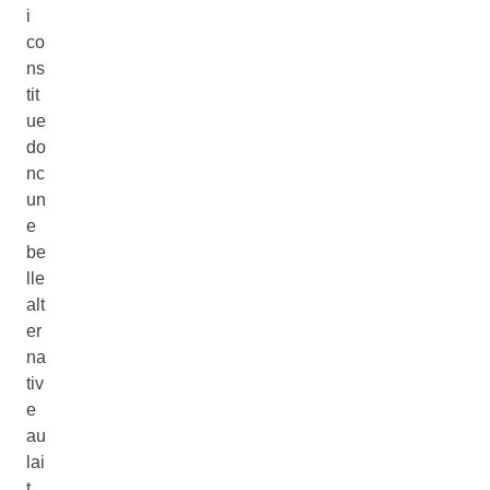
i
co
ns
tit
ue
do
nc
un
e
be
lle
alt
er
na
tiv
e
au
lai
t