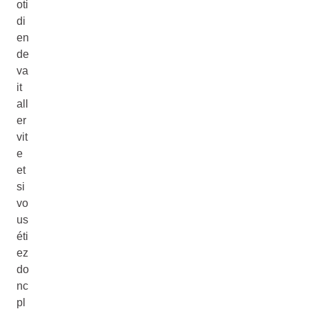
oti
di
en
de
va
it
all
er
vit
e
et
si
vo
us
éti
ez
do
nc
pl