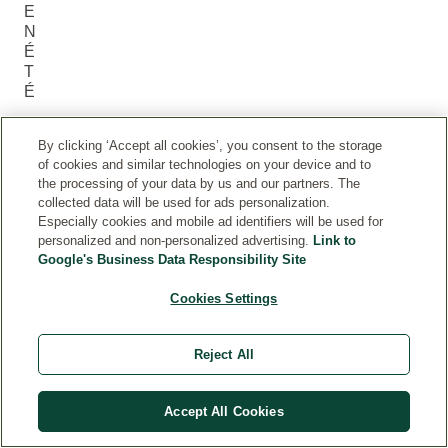
E
N
É
T
É
N
By clicking ‘Accept all cookies’, you consent to the storage
of cookies and similar technologies on your device and to
ou
the processing of your data by us and our partners. The
s
collected data will be used for ads personalization.
so
Especially cookies and mobile ad identifiers will be used for
uh
personalized and non-personalized advertising.
Link to
Google's Business Data Responsibility Site
ait
on
Cookies Settings
s
to
Reject All
us
av
oir
Accept All Cookies
un