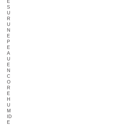
E
S
U
R
U
N
E
P
E
A
U
E
N
C
O
R
E
H
U
M
ID
E