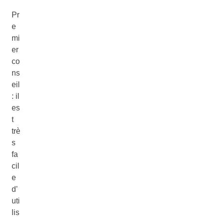
Pr
e
mi
er
co
ns
eil
: il
es
t
trè
s
fa
cil
e
d’
uti
lis