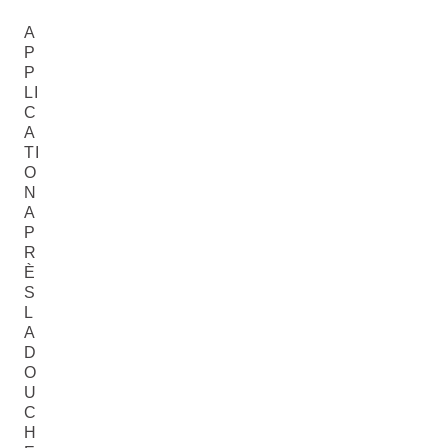
A
P
P
LI
C
A
TI
O
N
A
P
R
È
S
L
A
D
O
U
C
H