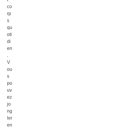
co
rp
s
qu
oti
di
en
.
V
ou
s
po
uv
ez
jo
ng
ler
en