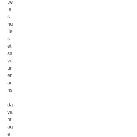
tre
le
s
hu
ile
s
et
sa
vo
ur
er
ai
ns
i
da
va
nt
ag
e