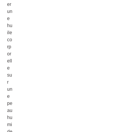
er
un
e
hu
ile
co
rp
or
ell
e
su
r
un
e
pe
au
hu
mi
de