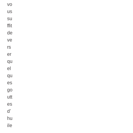
vo
us
su
ffit
de
ve
rs
er
qu
el
qu
es
go
utt
es
d’
hu
ile
,