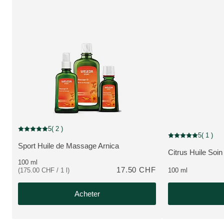
5
( 2 )
Note actuelle : 5 sur 5 étoiles Noté par 2 clients
5
( 1 )
Note actuelle : 5 su
Sport Huile de Massage Arnica
PLUS:
Citrus Huile Soin
PLUS:
100 ml
17.50 CHF
(175.00 CHF / 1 l)
100 ml
Acheter