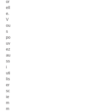
or
ell
e.
V
ou
s
po
uv
ez
au
ss
i
uti
lis
er
sc
ie
m
m