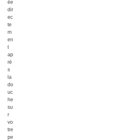
ée
dir
ec
te
m
en
t
ap
rè
s
la
do
uc
he
su
r
vo
tre
pe