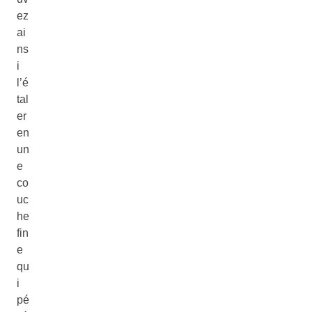
ez
ai
ns
i
l’é
tal
er
en
un
e
co
uc
he
fin
e
qu
i
pé