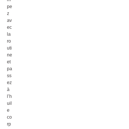
pe
z
av
ec
la
ro
uti
ne
et
pa
ss
ez
à
l’h
uil
e
co
rp