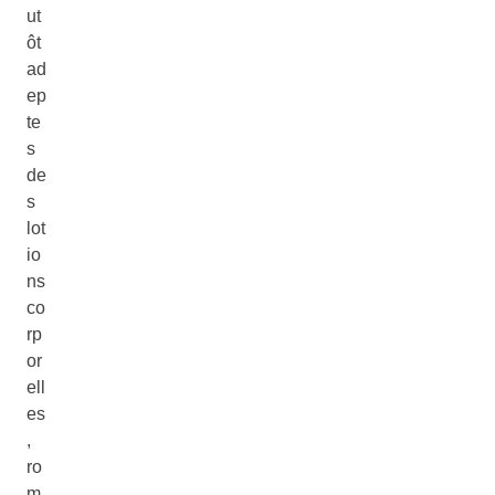
ut
ôt
ad
ep
te
s
de
s
lot
io
ns
co
rp
or
ell
es
,
ro
m