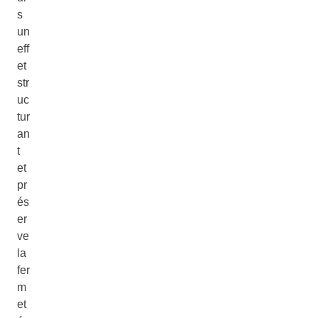
s
un
eff
et
str
uc
tur
an
t
et
pr
és
er
ve
la
fer
m
et