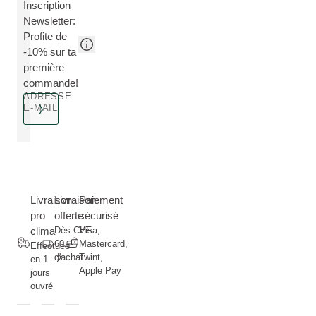
Inscription
Newsletter:
Profite de
-10% sur ta
première
commande!
ADRESSE
E-MAIL
Livraison
Livraison
Paiement
pro
offerte
sécurisé
clima
Dès CHF
Visa,
60.--
Mastercard,
Effectuée
d'achat
Twint,
en 1 - 2
Apple Pay
jours
ouvré