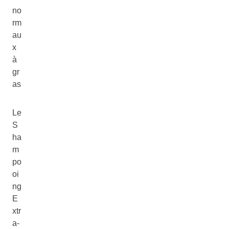
no
rm
au
x
à
gr
as
Le
S
ha
m
po
oi
ng
E
xtr
a-