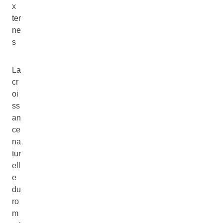
x
ter
ne
s
La
cr
oi
ss
an
ce
na
tur
ell
e
du
ro
m