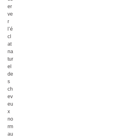
er
ve
r
l’é
cl
at
na
tur
el
de
s
ch
ev
eu
x
no
rm
au