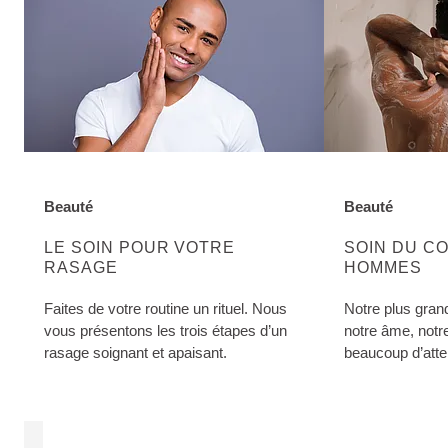
Beauté
Beauté
EN SAVOIR PLUS SUR CETTE CATÉGORIE:
EN SAVOIR PL
LE SOIN POUR VOTRE
SOIN DU C
RASAGE
HOMMES
Faites de votre routine un rituel. Nous
Notre plus grand
vous présentons les trois étapes d’un
notre âme, notr
rasage soignant et apaisant.
beaucoup d’atte
et offrez chaque
soins et la déte