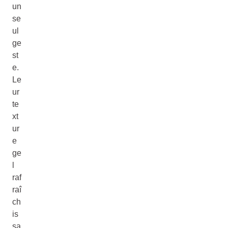
un
se
ul
ge
st
e.
Le
ur
te
xt
ur
e
ge
l
raf
raî
ch
is
sa