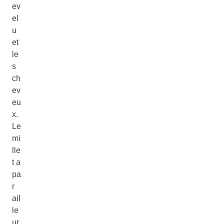
ev
el
u
et
le
s
ch
ev
eu
x.
Le
mi
lle
t a
pa
r
ail
le
ur