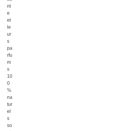
nt
e
et
le
ur
s
pa
rfu
m
s
10
0
%
na
tur
el
s
so