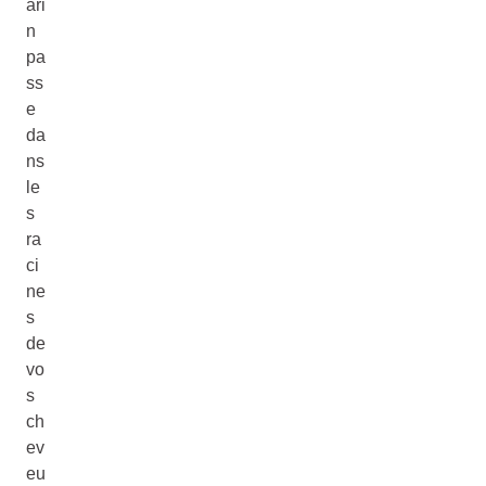
ari
n
pa
ss
e
da
ns
le
s
ra
ci
ne
s
de
vo
s
ch
ev
eu