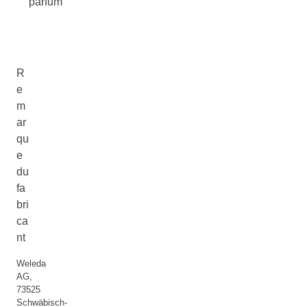
parfum
R
e
m
ar
qu
e
du
fa
bri
ca
nt
Weleda
AG,
73525
Schwäbisch-