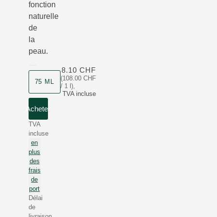
fonction
naturelle
de
la
peau.
8.10 CHF
(108.00 CHF
75 ML
/ 1 l)
,
TVA incluse
Acheter
TVA
incluse
en
plus
des
frais
de
port
Délai
de
livraison