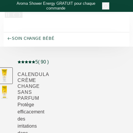
Allez au contenu principal
Aroma Shower Energy GRATUIT pour chaque
commande
SOIN CHANGE BÉBÉ
5
( 90 )
Note actuelle : 5 sur 5 étoiles Noté par 90 clients
CALENDULA
CRÈME
CHANGE
SANS
PARFUM
Protège
efficacement
des
irritations