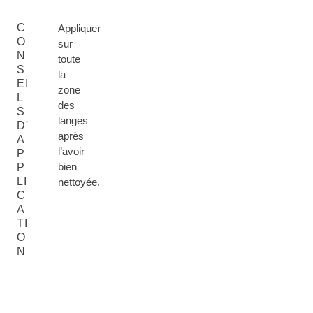
C
Appliquer
O
sur
N
toute
S
la
EI
zone
L
des
S
langes
D'
après
A
l’avoir
P
bien
P
LI
nettoyée.
C
A
TI
O
N