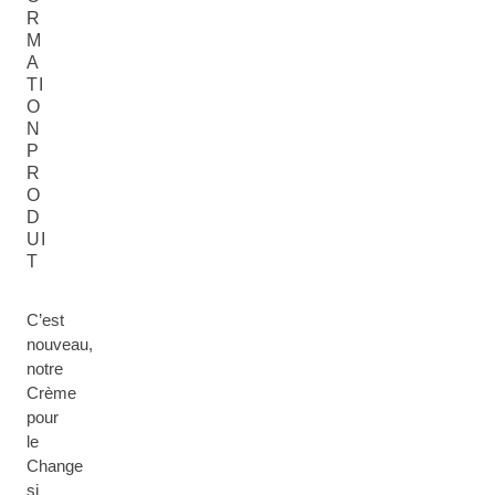
R
M
A
TI
O
N
P
R
O
D
UI
T
C’est
nouveau,
notre
Crème
pour
le
Change
si