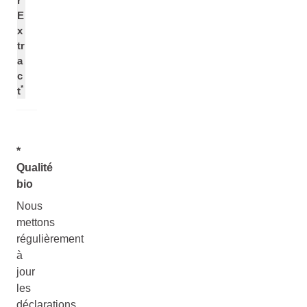
r
E
x
tr
a
c
*
t
*
Qualité
bio
Nous
mettons
régulièrement
à
jour
les
déclarations