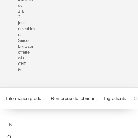
de
1 à
2
jours
ouvrables
en
Suisse.
Livraison
offerte
dès
CHF
60.–
Information produit
Remarque du fabricant
Ingrédients
Co
IN
F
O