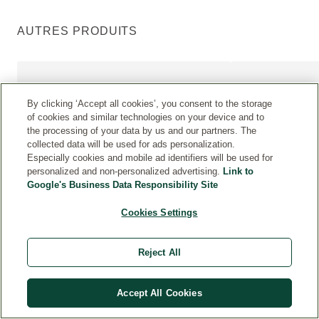
AUTRES PRODUITS
By clicking ‘Accept all cookies’, you consent to the storage
of cookies and similar technologies on your device and to
the processing of your data by us and our partners. The
collected data will be used for ads personalization.
Especially cookies and mobile ad identifiers will be used for
personalized and non-personalized advertising.
Link to
Google's Business Data Responsibility Site
Cookies Settings
Reject All
5
( 20 )
4.9
( 45 )
Note actuelle : 5 sur 5 étoiles Noté par 20 clients
Note actuelle : 4.9 
Baume intense universel au Calendula
Calendula Huile
PLUS:
PLUS:
Accept All Cookies
10.10 CHF
25 g
50 ml