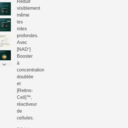
Réduit
visiblement
même
les
rides
profondes.
Avec
[NAD⁺]
Booster
à
concentration
doublée
et
[Retino-
Cell]™,
réactiveur
de
cellules.