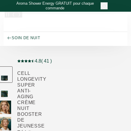
Allez au contenu principal
Aroma Shower Energy GRATUIT pour chaque
commande
SOIN DE NUIT
4.8
( 41 )
Note actuelle : 4.8 sur 5 étoiles Noté par 41 clients
CELL
LONGEVITY
SUPER
ANTI-
AGING
CRÈME
NUIT
BOOSTER
DE
JEUNESSE