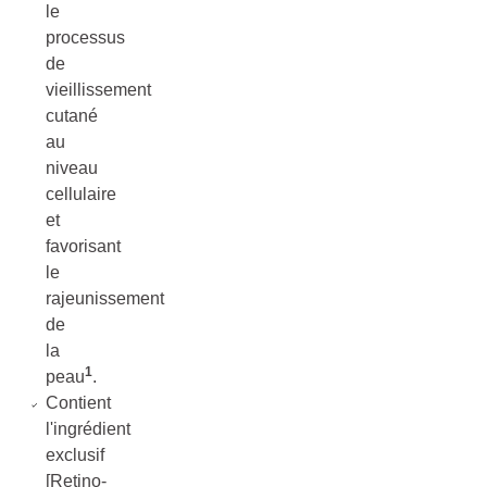
le
processus
de
vieillissement
cutané
au
niveau
cellulaire
et
favorisant
le
rajeunissement
de
la
1
peau
.
Contient
l'ingrédient
exclusif
[Retino-