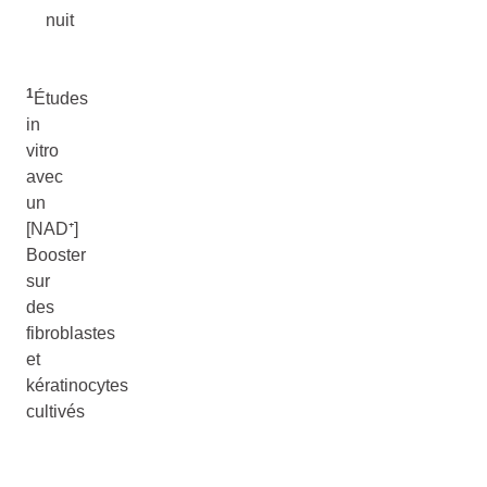
nuit
1
Études
in
vitro
avec
un
[NAD⁺]
Booster
sur
des
fibroblastes
et
kératinocytes
cultivés