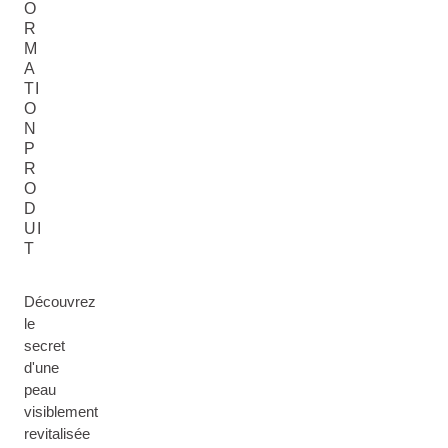
O
R
M
A
TI
O
N
P
R
O
D
UI
T
Découvrez
le
secret
d'une
peau
visiblement
revitalisée