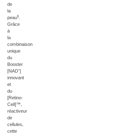
de
la
1
peau
.
Grâce
à
la
combinaison
unique
du
Booster
[NAD⁺]
innovant
et
du
[Retino-
Cell]™,
réactiveur
de
cellules,
cette