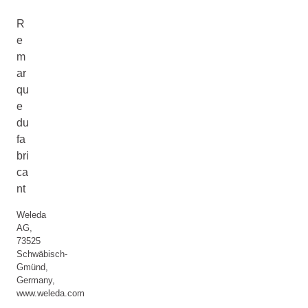
R
e
m
ar
qu
e
du
fa
bri
ca
nt
Weleda
AG,
73525
Schwäbisch-
Gmünd,
Germany,
www.weleda.com