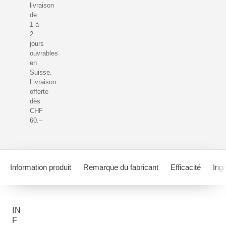
livraison
de
1 à
2
jours
ouvrables
en
Suisse.
Livraison
offerte
dès
CHF
60.–
Information produit
Remarque du fabricant
Efficacité
Ing
IN
F