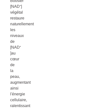
Booster
[NAD⁺]
végétal
restaure
naturellement
les
niveaux
de
[NAD⁺
]au
cœur
de
la
peau,
augmentant
ainsi
l'énergie
cellulaire,
ralentissant