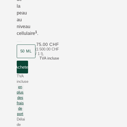
la
peau
au
niveau
1
cellulaire
.
75.00 CHF
(1 500.00 CHF
50 ML
/ 1 l)
,
TVA incluse
Acheter
TVA
incluse
en
plus
des
frais
de
port
Délai
de