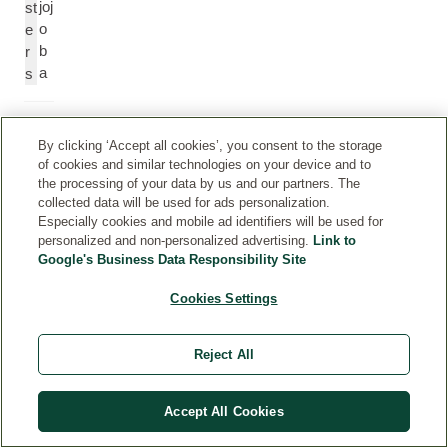
joj
st
o
e
b
r
a
s
h
M
By clicking ‘Accept all cookies’, you consent to the storage
ui
a
of cookies and similar technologies on your device and to
le
c
the processing of your data by us and our partners. The
d
a
collected data will be used for ads personalization.
e
d
Especially cookies and mobile ad identifiers will be used for
n
a
personalized and non-personalized advertising.
Link to
Google's Business Data Responsibility Site
oi
m
x
ia
Cookies Settings
d
T
e
e
m
r
Reject All
a
n
c
if
Accept All Cookies
a
o
d
li