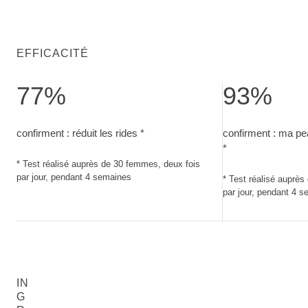
EFFICACITÉ
77%
93%
confirment : réduit les rides. Test réalisé auprès de 30 femm
confirment : ma p
confirment : réduit les rides *
confirment : ma pe
*
* Test réalisé auprès de 30 femmes, deux fois
par jour, pendant 4 semaines
* Test réalisé auprè
par jour, pendant 4 
IN
G