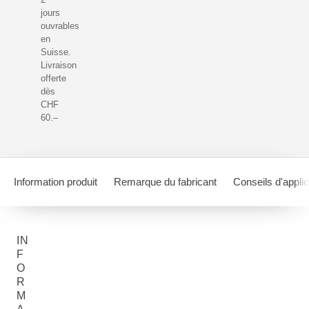
jours
ouvrables
en
Suisse.
Livraison
offerte
dès
CHF
60.–
Information produit
Remarque du fabricant
Conseils d'applic
IN
F
O
R
M