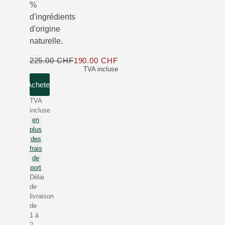
%
d'ingrédients
d'origine
naturelle.
225.00 CHF
190.00 CHF
Seulement 190.00 CHF au lie
TVA incluse
Acheter
TVA
incluse
en
plus
des
frais
de
port
Délai
de
livraison
de
1 à
2