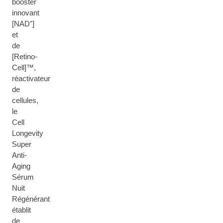
booster
innovant
[NAD⁺]
et
de
[Retino-
Cell]™,
réactivateur
de
cellules,
le
Cell
Longevity
Super
Anti-
Aging
Sérum
Nuit
Régénérant
établit
de