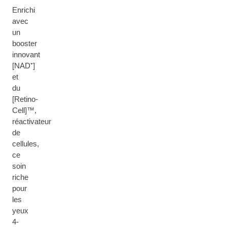
Enrichi
avec
un
booster
innovant
[NAD⁺]
et
du
[Retino-
Cell]™,
réactivateur
de
cellules,
ce
soin
riche
pour
les
yeux
4-