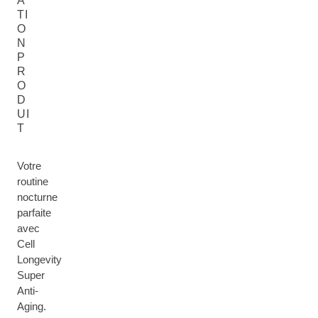
A
TI
O
N
P
R
O
D
UI
T
Votre
routine
nocturne
parfaite
avec
Cell
Longevity
Super
Anti-
Aging.