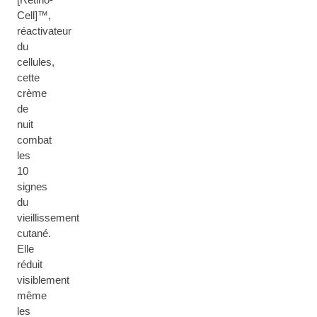
Cell]™,
réactivateur
du
cellules,
cette
crème
de
nuit
combat
les
10
signes
du
vieillissement
cutané.
Elle
réduit
visiblement
même
les