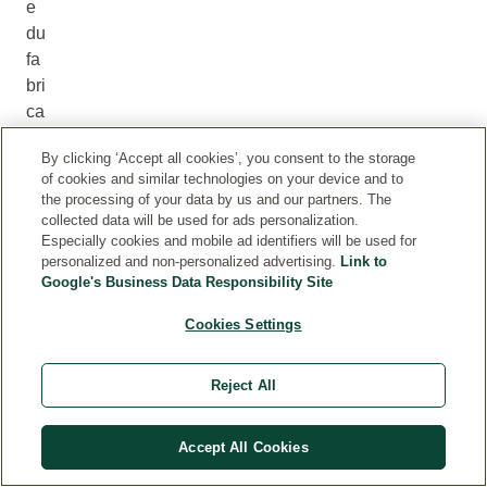
e
du
fa
bri
ca
nt
By clicking ‘Accept all cookies’, you consent to the storage
Weleda
of cookies and similar technologies on your device and to
AG,
the processing of your data by us and our partners. The
73525
collected data will be used for ads personalization.
Schwäbisch-
Especially cookies and mobile ad identifiers will be used for
Gmünd,
personalized and non-personalized advertising.
Link to
Germany,
Google's Business Data Responsibility Site
www.weleda.com
Cookies Settings
Reject All
Accept All Cookies