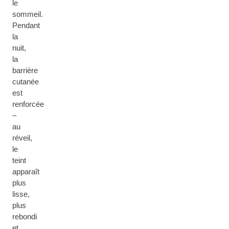
le
sommeil.
Pendant
la
nuit,
la
barrière
cutanée
est
renforcée
–
au
réveil,
le
teint
apparaît
plus
lisse,
plus
rebondi
et