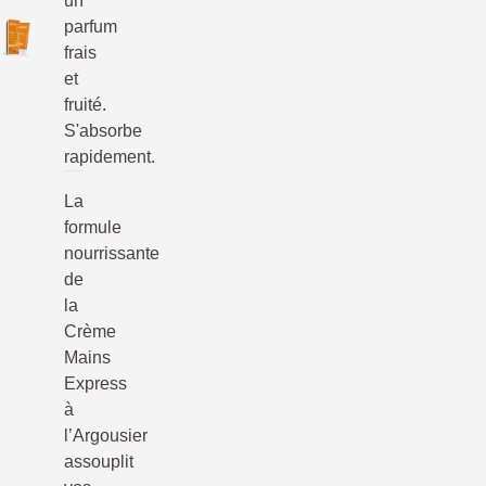
un
parfum
frais
et
fruité.
S'absorbe
rapidement.
La
formule
nourrissante
de
la
Crème
Mains
Express
à
l’Argousier
assouplit