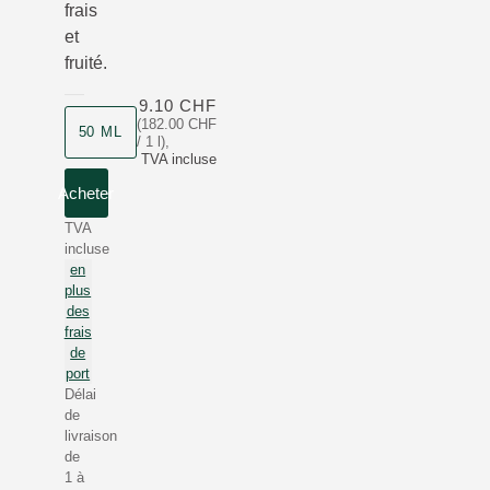
frais
et
fruité.
9.10 CHF
(182.00 CHF
50 ML
/ 1 l)
,
TVA incluse
Acheter
TVA
incluse
en
plus
des
frais
de
port
Délai
de
livraison
de
1 à