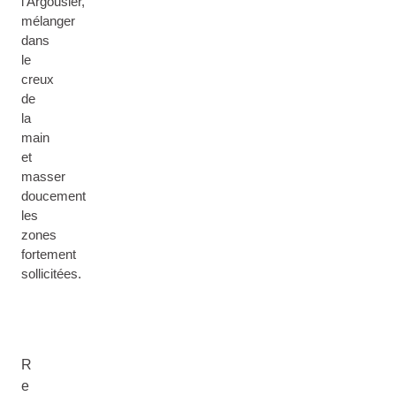
l’Argousier,
mélanger
dans
le
creux
de
la
main
et
masser
doucement
les
zones
fortement
sollicitées.
R
e