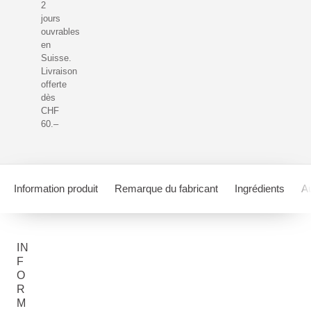
2
jours
ouvrables
en
Suisse.
Livraison
offerte
dès
CHF
60.–
Information produit
Remarque du fabricant
Ingrédients
Au
IN
F
O
R
M