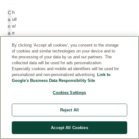
h
C
uil
a
e/
n
e
a
xt
n
By clicking ‘Accept all cookies’, you consent to the storage
ra
g
of cookies and similar technologies on your device and to
it
a
the processing of your data by us and our partners. The
d'
O
collected data will be used for ads personalization.
yl
d
Especially cookies and mobile ad identifiers will be used for
a
o
personalized and non-personalized advertising.
Link to
n
r
Google's Business Data Responsibility Site
g-
at
Cookies Settings
yl
a
a
O
n
il/
Reject All
g
E
xt
Accept All Cookies
r
a