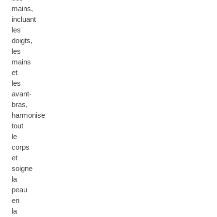
mains,
incluant
les
doigts,
les
mains
et
les
avant-
bras,
harmonise
tout
le
corps
et
soigne
la
peau
en
la