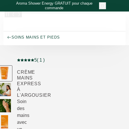
Allez au contenu principal
Aroma Shower Energy GRATUIT pour chaque
commande
SOINS MAINS ET PIEDS
5
( 1 )
Note actuelle : 5 sur 5 étoiles Noté par 1 clients
CRÈME
MAINS
EXPRESS
À
L'ARGOUSIER
Soin
des
mains
avec