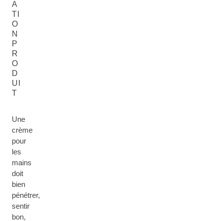
A
TI
O
N
P
R
O
D
UI
T
Une
crème
pour
les
mains
doit
bien
pénétrer,
sentir
bon,