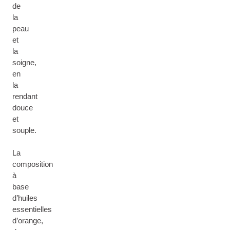
de
la
peau
et
la
soigne,
en
la
rendant
douce
et
souple.
La
composition
à
base
d’huiles
essentielles
d’orange,