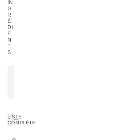
IN
G
R
É
DI
E
N
T
S
HUILE D'ARGOUSIER
Hippophae Rhamnoides Oil
PLUS
LISTE
COMPLÈTE