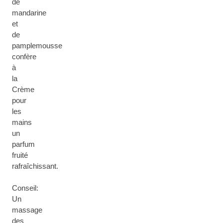
de
mandarine
et
de
pamplemousse
confère
à
la
Crème
pour
les
mains
un
parfum
fruité
rafraîchissant.
Conseil:
Un
massage
des