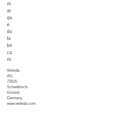
m
ar
qu
e
du
fa
bri
ca
nt
Weleda
AG,
73525
Schwäbisch-
Gmünd,
Germany,
www.weleda.com