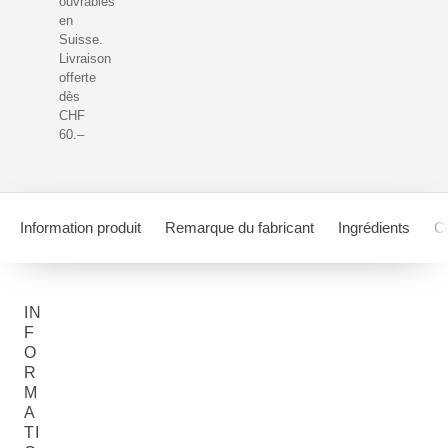
ouvrables
en
Suisse.
Livraison
offerte
dès
CHF
60.–
Information produit
Remarque du fabricant
Ingrédients
Co
IN
F
O
R
M
A
TI