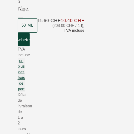
à
l’âge.
11.60 CHF
10.40 CHF
Seulement 10.40 CHF a
50 ML
(208.00 CHF / 1 l)
,
TVA incluse
Acheter
TVA
incluse
en
plus
des
frais
de
port
Délai
de
livraison
de
1 à
2
jours