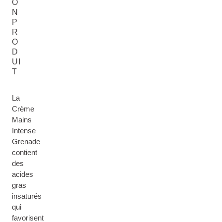
O
N
P
R
O
D
UI
T
La
Crème
Mains
Intense
Grenade
contient
des
acides
gras
insaturés
qui
favorisent