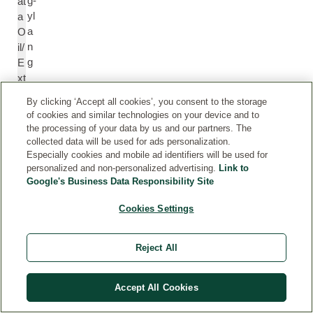
g-
at
yl
a
a
O
n
il/
g
E
xt
r
By clicking ‘Accept all cookies’, you consent to the storage
a
of cookies and similar technologies on your device and to
ct
the processing of your data by us and our partners. The
collected data will be used for ads personalization.
Especially cookies and mobile ad identifiers will be used for
c
C
personalized and non-personalized advertising.
Link to
ar
a
Google's Business Data Responsibility Site
v
r
o
v
Cookies Settings
n
o
e
n
Reject All
e
Accept All Cookies
ci
C
tr
itr