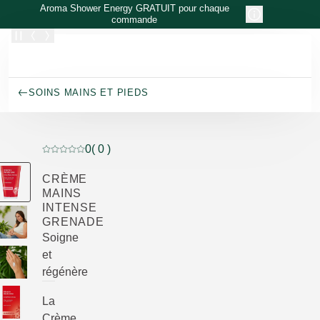
Allez au contenu principal
Aroma Shower Energy GRATUIT pour chaque
commande
SOINS MAINS ET PIEDS
0
( 0 )
Note actuelle : 0 sur 5 étoiles Noté par 0 clients
CRÈME
MAINS
INTENSE
GRENADE
Soigne
et
régénère
La
Crème