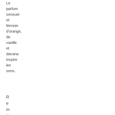
Le
parfum
sensuel
et
féminin
d’orange,
de
vanille
et
davana
inspire
les
sens.
R
e
m