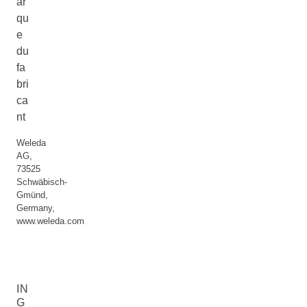
ar
qu
e
du
fa
bri
ca
nt
Weleda
AG,
73525
Schwäbisch-
Gmünd,
Germany,
www.weleda.com
IN
G