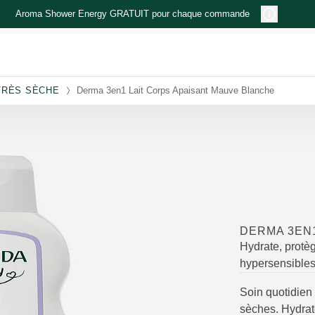
Aroma Shower Energy GRATUIT pour chaque commande
TRÈS SÈCHE
Derma 3en1 Lait Corps Apaisant Mauve Blanche
DERMA 3EN
Hydrate, protè
hypersensibles
Soin quotidien
sèches. Hydrate