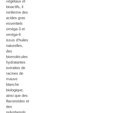
végétaux et
bioactifs, il
renferme des
acides gras
essentiels
oméga-3 et
oméga-6
issus d’huiles
naturelles,
des
biomolécules
hydratantes
extraites de
racines de
mauve
blanche
biologique,
ainsi que des
flavonoïdes et
des
polyphenols