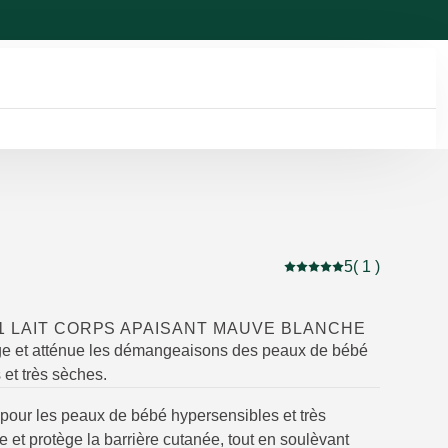
5
( 1 )
Note actuelle : 5 sur 5 
1 LAIT CORPS APAISANT MAUVE BLANCHE
ge et atténue les démangeaisons des peaux de bébé
 et très sèches.
 pour les peaux de bébé hypersensibles et très
 et protège la barrière cutanée, tout en soulèvant