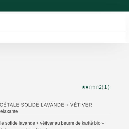
2
( 1 )
Note actuelle : 2 sur 5 
GÉTALE SOLIDE LAVANDE + VÉTIVER
relaxante
 solide lavande + vétiver au beurre de karité bio –