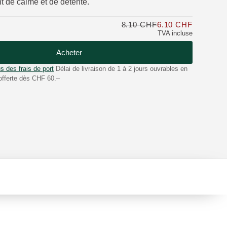
t de calme et de détente.
8.10 CHF
6.10 CHF
Seulemen
TVA incluse
Acheter
s des frais de port
Délai de livraison de 1 à 2 jours ouvrables en
offerte dès CHF 60.–