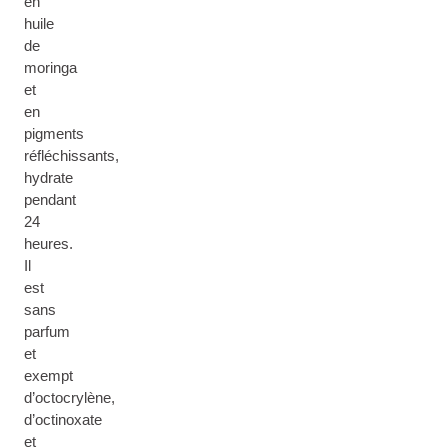
en
huile
de
moringa
et
en
pigments
réfléchissants,
hydrate
pendant
24
heures.
Il
est
sans
parfum
et
exempt
d’octocrylène,
d’octinoxate
et