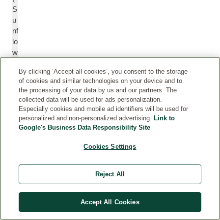
S
u
nf
lo
w
e
By clicking ‘Accept all cookies’, you consent to the storage
r)
of cookies and similar technologies on your device and to
S
the processing of your data by us and our partners. The
e
collected data will be used for ads personalization.
e
Especially cookies and mobile ad identifiers will be used for
d
personalized and non-personalized advertising.
Link to
O
Google's Business Data Responsibility Site
il
Cookies Settings
c
C
Reject All
o
o
c
c
o-
o
Accept All Cookies
c
-
a