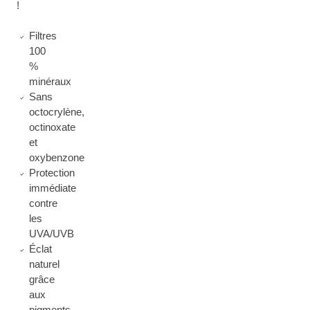
!
Filtres
100
%
minéraux
Sans
octocrylène,
octinoxate
et
oxybenzone
Protection
immédiate
contre
les
UVA/UVB
Éclat
naturel
grâce
aux
pigments