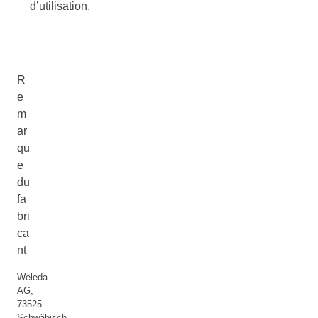
d’utilisation.
R
e
m
ar
qu
e
du
fa
bri
ca
nt
Weleda
AG,
73525
Schwäbisch-