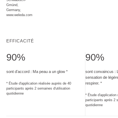
Gmünd,
Germany,
www.weleda.com
EFFICACITÉ
90%
90%
sont d'accord : Ma peau a un glow. Étude d'application réali
sont convaincus :
sont d'accord : Ma peau a un glow *
sont convaincus : 
sensation de légère
respirer. *
* Étude d'application réalisée auprès de 40
participants après 2 semaines d'utilisation
quotidienne
* Étude d'application
participants après 2 s
quotidienne