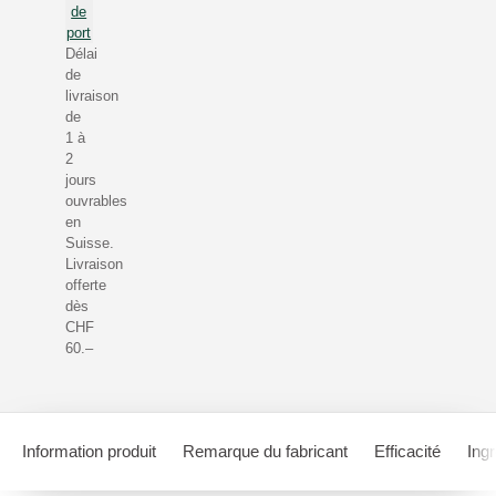
de
port
Délai
de
livraison
de
1 à
2
jours
ouvrables
en
Suisse.
Livraison
offerte
dès
CHF
60.–
Information produit
Remarque du fabricant
Efficacité
Ing