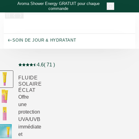
Allez au contenu principal
Aroma Shower Energy GRATUIT pour chaque
commande
SOIN DE JOUR & HYDRATANT
4.6
( 71 )
Note actuelle : 4.6 sur 5 étoiles Noté par 71 clients
FLUIDE
SOLAIRE
ÉCLAT
Offre
une
protection
UVA/UVB
immédiate
et