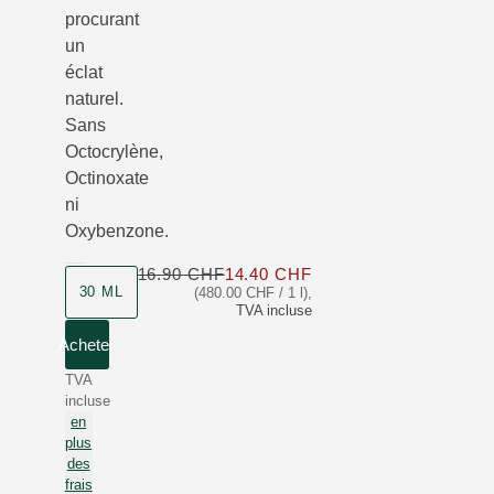
procurant
un
éclat
naturel.
Sans
Octocrylène,
Octinoxate
ni
Oxybenzone.
16.90 CHF
14.40 CHF
Seulement 14.40 CHF a
30 ML
(480.00 CHF / 1 l)
,
TVA incluse
Acheter
TVA
incluse
en
plus
des
frais