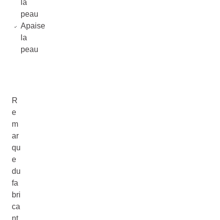
la
peau
Apaise
la
peau
R
e
m
ar
qu
e
du
fa
bri
ca
nt