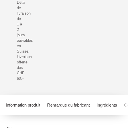
Délai
de
livraison
de
1 à
2
jours
ouvrables
en
Suisse.
Livraison
offerte
dès
CHF
60.–
Information produit
Remarque du fabricant
Ingrédients
Co