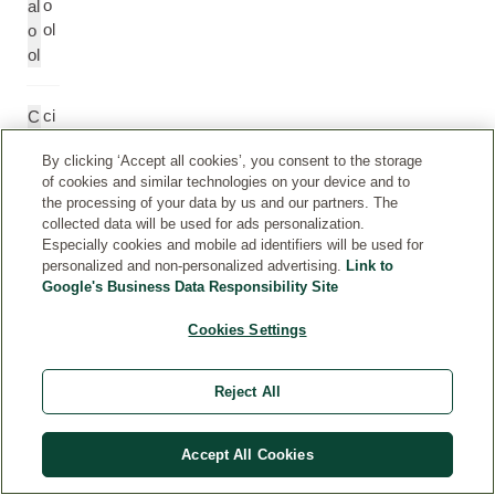
o
al
ol
o
ol
ci
C
tr
itr
By clicking ‘Accept all cookies’, you consent to the storage
al
al
of cookies and similar technologies on your device and to
the processing of your data by us and our partners. The
collected data will be used for ads personalization.
c
C
Especially cookies and mobile ad identifiers will be used for
o
o
personalized and non-personalized advertising.
Link to
u
u
Google's Business Data Responsibility Site
m
m
ar
a
Cookies Settings
in
ri
e
n
Reject All
g
G
Accept All Cookies
ér
e
a
r