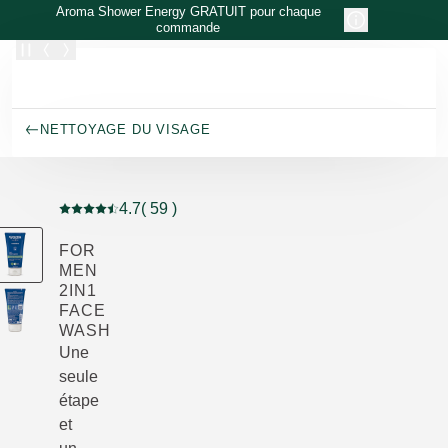
Allez au contenu principal
Aroma Shower Energy GRATUIT pour chaque
commande
NETTOYAGE DU VISAGE
4.7
( 59 )
Note actuelle : 4.7 sur 5 étoiles Noté par 59 clients
FOR
MEN
2IN1
FACE
WASH
Une
seule
étape
et