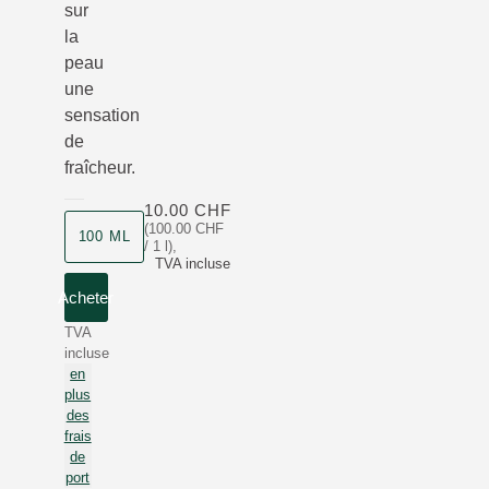
sur
la
peau
une
sensation
de
fraîcheur.
10.00 CHF
(100.00 CHF
100 ML
/ 1 l)
,
TVA incluse
Acheter
TVA
incluse
en
plus
des
frais
de
port