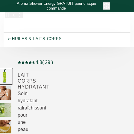
Allez au contenu principal
Aroma Shower Energy GRATUIT pour chaque
commande
HUILES & LAITS CORPS
4.8
( 29 )
Note actuelle : 4.8 sur 5 étoiles Noté par 29 clients
LAIT
CORPS
HYDRATANT
Soin
hydratant
rafraîchissant
pour
une
peau