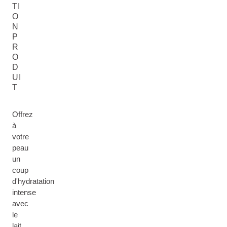
TI
O
N
P
R
O
D
UI
T
Offrez
à
votre
peau
un
coup
d'hydratation
intense
avec
le
lait