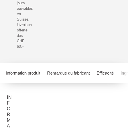
jours
ouvrables
en
Suisse.
Livraison
offerte
dès
CHF
60.–
Information produit
Remarque du fabricant
Efficacité
Ing
IN
F
O
R
M
A