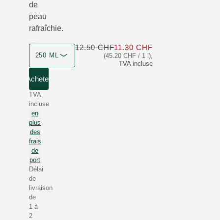
de
peau
rafraîchie.
12.50 CHF
11.30 CHF
Seulement 11.30 C
250 ML
(45.20 CHF / 1 l)
,
TVA incluse
Acheter
TVA
incluse
en
plus
des
frais
de
port
Délai
de
livraison
de
1 à
2