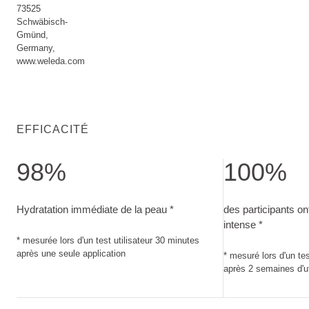
73525
Schwäbisch-
Gmünd,
Germany,
www.weleda.com
EFFICACITÉ
98%
100%
Hydratation immédiate de la peau. mesurée lors d'un test uti
des participants o
Hydratation immédiate de la peau *
des participants o
intense *
* mesurée lors d'un test utilisateur 30 minutes
après une seule application
* mesuré lors d'un tes
après 2 semaines d'uti