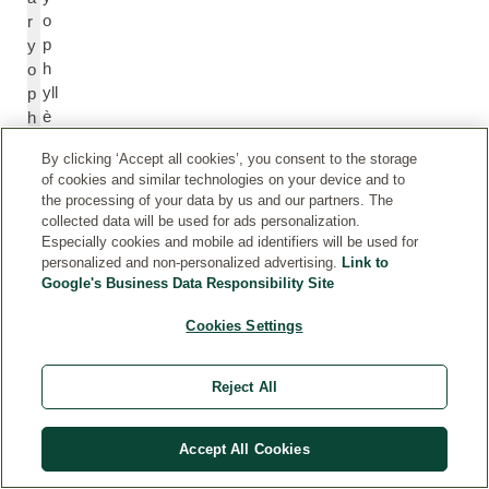
o
r
p
y
h
o
yll
p
è
h
n
yl
By clicking ‘Accept all cookies’, you consent to the storage
e
le
of cookies and similar technologies on your device and to
n
the processing of your data by us and our partners. The
e
collected data will be used for ads personalization.
Especially cookies and mobile ad identifiers will be used for
personalized and non-personalized advertising.
Link to
c
C
Google's Business Data Responsibility Site
a
a
m
m
Cookies Settings
p
p
hr
h
Reject All
e
o
r
Accept All Cookies
c
C