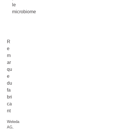
le
microbiome
R
e
m
ar
qu
e
du
fa
bri
ca
nt
Weleda
AG,