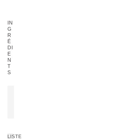
IN
G
R
É
DI
E
N
T
S
GEL D'ALOE VERA
Aloe Barbadensis Leaf Juice
PLUS
LISTE