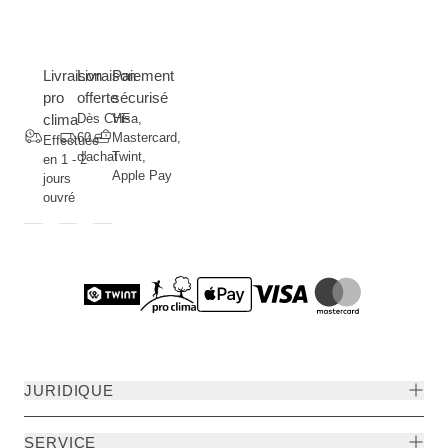
Livraison
Livraison
Paiement
pro
offerte
sécurisé
clima
Dès CHF
Visa,
60.--
Mastercard,
Effectuée
d'achat
Twint,
en 1 - 2
Apple Pay
jours
ouvré
JURIDIQUE
SERVICE