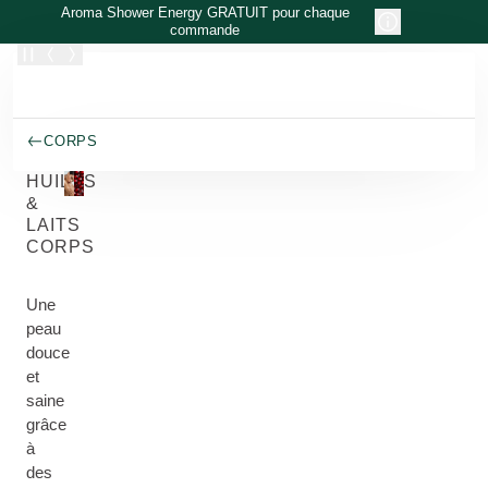
Allez au contenu principal
Aroma Shower Energy GRATUIT pour chaque
commande
CORPS
HUILES
&
LAITS
CORPS
Une
peau
douce
et
saine
grâce
à
des