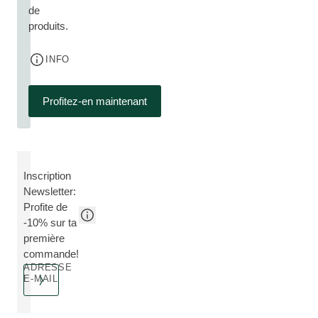
de
produits.
INFO
Profitez-en maintenant
Inscription
Newsletter:
Profite de
-10% sur ta
première
commande!
ADRESSE
E-MAIL